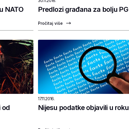
30.11.2016.
 u NATO
Predlozi građana za bolju PG
Pročitaj više
17.11.2016.
 od
Nijesu podatke objavili u roku