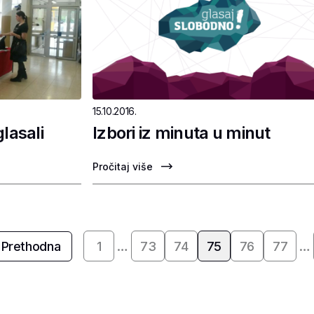
15.10.2016.
lasali
Izbori iz minuta u minut
Pročitaj više
Prethodna
1
…
73
74
75
76
77
…