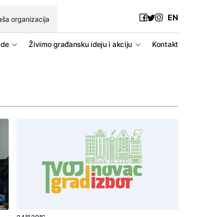
EN
ša organizacija
ode
Živimo građansku ideju i akciju
Kontakt