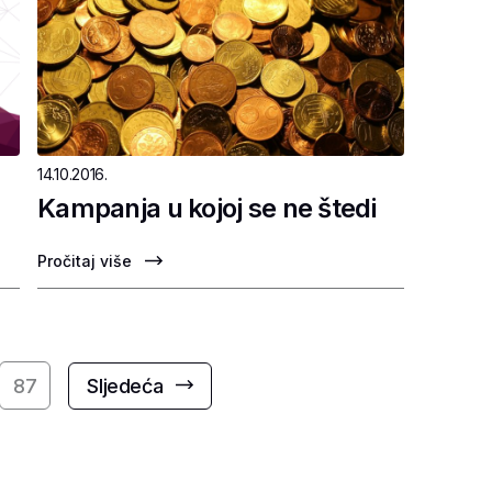
14.10.2016.
Kampanja u kojoj se ne štedi
Pročitaj više
87
Sljedeća