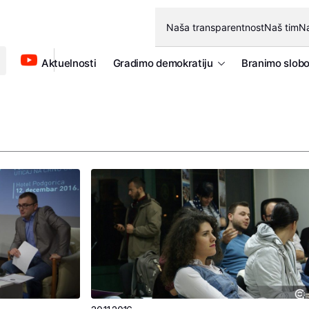
Naša transparentnost
Naš tim
Na
Aktuelnosti
Gradimo demokratiju
Branimo slob