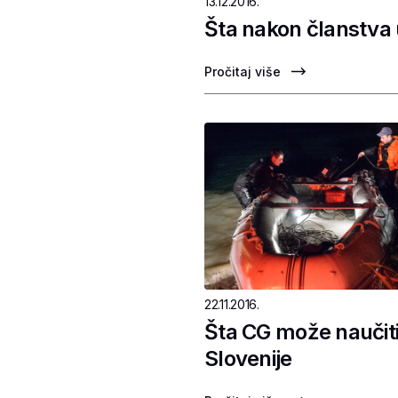
13.12.2016.
Šta nakon članstva
Pročitaj više
22.11.2016.
Šta CG može naučiti
Slovenije