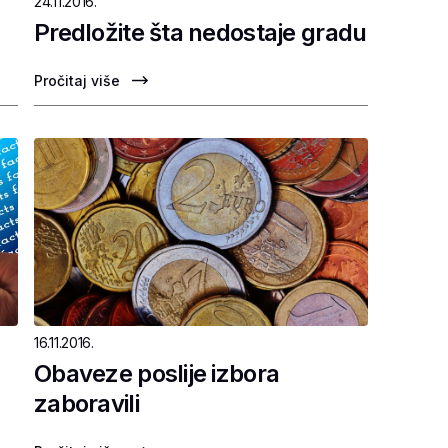
24.11.2016.
Predložite šta nedostaje gradu
Pročitaj više
16.11.2016.
Obaveze poslije izbora
zaboravili