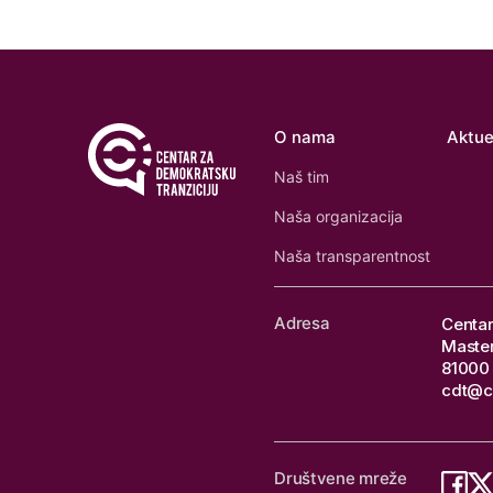
O nama
Aktue
Naš tim
Naša organizacija
Naša transparentnost
Adresa
Centar
Master
81000 
cdt@c
Društvene mreže