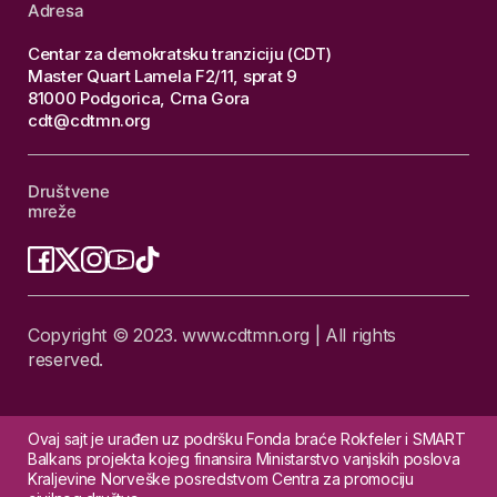
Adresa
Centar za demokratsku tranziciju (CDT)
Master Quart Lamela F2/11, sprat 9
81000 Podgorica, Crna Gora
cdt@cdtmn.org
Društvene
mreže
Copyright © 2023. www.cdtmn.org | All rights
reserved.
Ovaj sajt je urađen uz podršku Fonda braće Rokfeler i SMART
Balkans projekta kojeg finansira Ministarstvo vanjskih poslova
Kraljevine Norveške posredstvom Centra za promociju