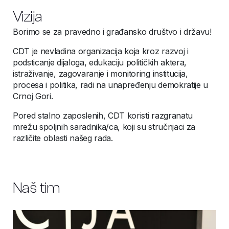
Vizija
Borimo se za pravedno i građansko društvo i državu!
CDT je nevladina organizacija koja kroz razvoj i
podsticanje dijaloga, edukaciju političkih aktera,
istraživanje, zagovaranje i monitoring institucija,
procesa i politika, radi na unapređenju demokratije u
Crnoj Gori.
Pored stalno zaposlenih, CDT koristi razgranatu
mrežu spoljnih saradnika/ca, koji su stručnjaci za
različite oblasti našeg rada.
Naš tim