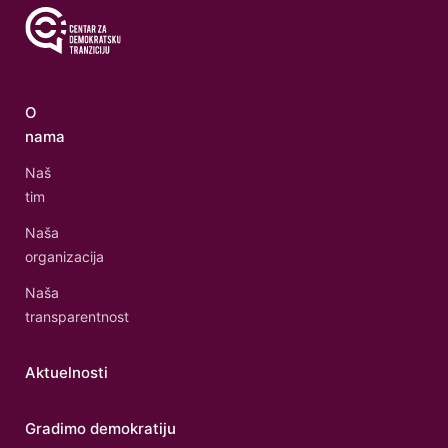
O
nama
Naš
tim
Naša
organizacija
Naša
transparentnost
Aktuelnosti
Gradimo demokratiju