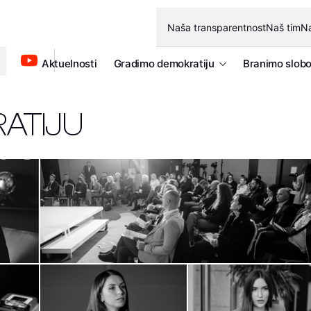
Naša transparentnost
Naš tim
Na
Aktuelnosti
Gradimo demokratiju
Branimo slob
ATIJU