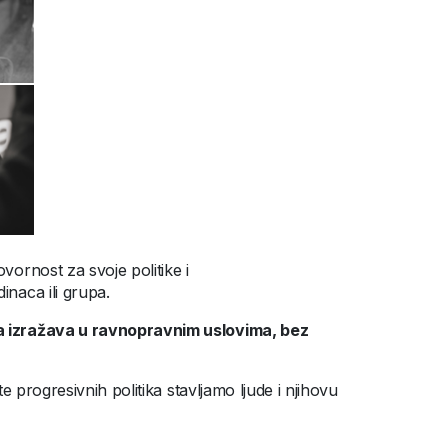
vornost za svoje politike i
inaca ili grupa.
ča izražava u ravnopravnim uslovima, bez
te progresivnih politika stavljamo ljude i njihovu