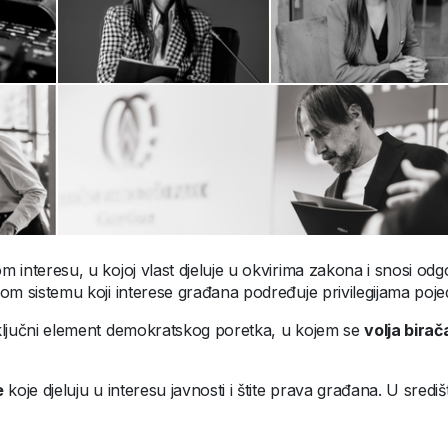
interesu, u kojoj vlast djeluje u okvirima zakona i snosi odgo
om sistemu koji interese građana podređuje privilegijama pojed
ključni element demokratskog poretka, u kojem se
volja bira
e
koje djeluju u interesu javnosti i štite prava građana. U središ