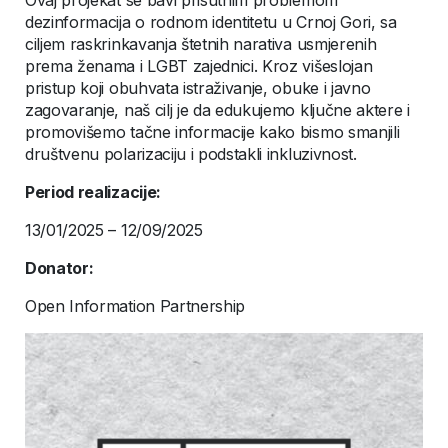
Ovaj projekat se bavi prisutnim problemom
dezinformacija o rodnom identitetu u Crnoj Gori, sa
ciljem raskrinkavanja štetnih narativa usmjerenih
prema ženama i LGBT zajednici. Kroz višeslojan
pristup koji obuhvata istraživanje, obuke i javno
zagovaranje, naš cilj je da edukujemo ključne aktere i
promovišemo tačne informacije kako bismo smanjili
društvenu polarizaciju i podstakli inkluzivnost.
Period realizacije:
13/01/2025 – 12/09/2025
Donator:
Open Information Partnership