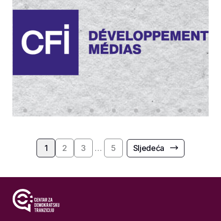
1
2
3
…
5
Sljedeća