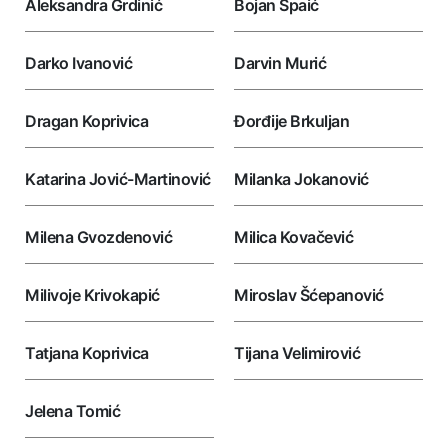
Aleksandra Grdinić
Bojan Spaić
Darko Ivanović
Darvin Murić
Dragan Koprivica
Đorđije Brkuljan
Katarina Jović-Martinović
Milanka Jokanović
Milena Gvozdenović
Milica Kovačević
Milivoje Krivokapić
Miroslav Šćepanović
Tatjana Koprivica
Tijana Velimirović
Jelena Tomić