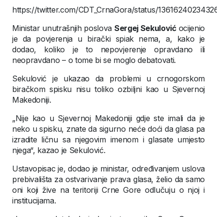
https://twitter.com/CDT_CrnaGora/status/136162402343
Ministar unutrašnjih poslova
Sergej Sekulović
ocijenio
je da povjerenja u birački spiak nema, a, kako je
dodao, koliko je to nepovjerenje opravdano ili
neopravdano – o tome bi se moglo debatovati.
Sekulović je ukazao da problemi u crnogorskom
biračkom spisku nisu toliko ozbiljni kao u Sjevernoj
Makedoniji.
„Nije kao u Sjevernoj Makedoniji gdje ste imali da je
neko u spisku, znate da sigurno neće doći da glasa pa
izradite ličnu sa njegovim imenom i glasate umjesto
njega“, kazao je Sekulović.
Ustavopisac je, dodao je ministar, određivanjem uslova
prebivališta za ostvarivanje prava glasa, želio da samo
oni koji žive na teritoriji Crne Gore odlučuju o njoj i
institucijama.