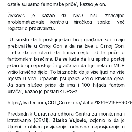
ostale su samo fantomske priče“, kazao je on.
Živković je kazao da NVO nisu značajno
problematizovale kontrolu biračkog spiska, već
registar o prebivalištu.
„U smislu da li postoji jedan broj građana koji imaju
prebivalište u Crnoj Gori a da ne žive u Crnoj Gori.
Treba da se utvrdi da li ima nešto od te priče o
fantomskim biračima. Da se kaže da li u spisku postoji
jedan broj nepostojećh građana i da li je neko u MUP
vršio krivično djelo. To bi značilo da je više ljudi na više
mjesta u više urpavnih pstupaka vršilo krivična djela.
Ja sam slušao priče da ima i 100 hiljada fantom
birača“, kazao je poslanik DPS-a.
https://twitter.com/CDT_CrnaGora/status/1361621686907
Predsjednik Upravnog odbora Centra za monitoring i
istraživanje (CEMI),
Zlatko Vujović
, ocjenio je da je
ključni problem povjerenje, odnosno nepovjerenje u