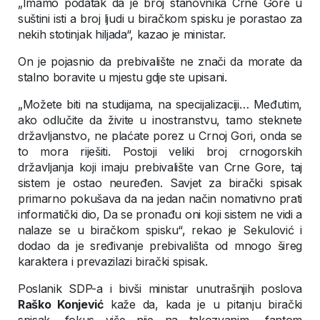
„Imamo podatak da je broj stanovnika Crne Gore u
suštini isti a broj ljudi u biračkom spisku je porastao za
nekih stotinjak hiljada“, kazao je ministar.
On je pojasnio da prebivalište ne znači da morate da
stalno boravite u mjestu gdje ste upisani.
„Možete biti na studijama, na specijalizaciji… Međutim,
ako odlučite da živite u inostranstvu, tamo steknete
državljanstvo, ne plaćate porez u Crnoj Gori, onda se
to mora riješiti. Postoji veliki broj crnogorskih
državljanja koji imaju prebivalište van Crne Gore, taj
sistem je ostao neuređen. Savjet za birački spisak
primarno pokušava da na jedan način nomativno prati
informatički dio, Da se pronađu oni koji sistem ne vidi a
nalaze se u biračkom spisku“, rekao je Sekulović i
dodao da je sređivanje prebivališta od mnogo šireg
karaktera i prevazilazi birački spisak.
Poslanik SDP-a i bivši ministar unutrašnjih poslova
Raško Konjević
kaže da, kada je u pitanju birački