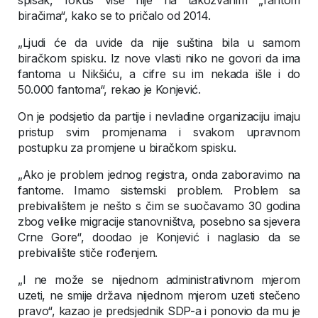
spisak, fokus više nije na takozvanim „fantom
biračima“, kako se to pričalo od 2014.
„Ljudi će da uvide da nije suština bila u samom
biračkom spisku. Iz nove vlasti niko ne govori da ima
fantoma u Nikšiću, a cifre su im nekada išle i do
50.000 fantoma“, rekao je Konjević.
On je podsjetio da partije i nevladine organizaciju imaju
pristup svim promjenama i svakom upravnom
postupku za promjene u biračkom spisku.
„Ako je problem jednog registra, onda zaboravimo na
fantome. Imamo sistemski problem. Problem sa
prebivalištem je nešto s čim se suočavamo 30 godina
zbog velike migracije stanovništva, posebno sa sjevera
Crne Gore“, doodao je Konjević i naglasio da se
prebivalište stiče rođenjem.
„I ne može se nijednom administrativnom mjerom
uzeti, ne smije država nijednom mjerom uzeti stečeno
pravo“, kazao je predsjednik SDP-a i ponovio da mu je