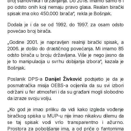
broj stanovnika i državljanja. Do 2018. imamo samo 6 i
po odsto onih koji nemaju pravo glasa. Realan birački
spisak ima oko 450.000 birača“, rekla je Bošnjak.
Dodala je i da se od 1992. do 1997. za osam odsto
povećao broj birača.
„Godine 2001. je napravljen realniji birački spisak, a
2006. je došlo do drastičnog povećanja. Mi imamo 85
odsto birača u broju državljana. Više je nego jasno da
je to manipulacija u svrhu dobijanja izbora“, kazala je
Bošnjak.
Poslanik DPS-a
Danijel Živković
podsjetio je da je
posmatračka misija OEBS-a ocijenila da su svi izbori
održani u fer atmosferi i da su građani mogli slobodno
da izraze svoju volju.
„Ko god je imao priliku da vidi kako izgleda vođenje
biračkog spiska u MUP-u nije imao nikakvu dilemu da
se taj spisak vodi vrlo transparentno i ažurno.
Prostora za poboljšanje ima, a od priče o fantomima