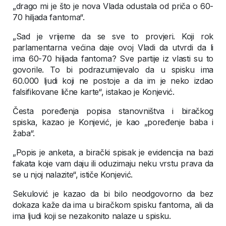
„drago mi je što je nova Vlada odustala od priča o 60-
70 hiljada fantoma“.
„Sad je vrijeme da se sve to provjeri. Koji rok
parlamentarna većina daje ovoj Vladi da utvrdi da li
ima 60-70 hiljada fantoma? Sve partije iz vlasti su to
govorile. To bi podrazumijevalo da u spisku ima
60.000 ljudi koji ne postoje a da im je neko izdao
falsifikovane lične karte“, istakao je Konjević.
Česta poređenja popisa stanovništva i biračkog
spiska, kazao je Konjević, je kao „poređenje baba i
žaba“.
„Popis je anketa, a birački spisak je evidencija na bazi
fakata koje vam daju ili oduzimaju neku vrstu prava da
se u njoj nalazite“, ističe Konjević.
Sekulović je kazao da bi bilo neodgovorno da bez
dokaza kaže da ima u biračkom spisku fantoma, ali da
ima ljudi koji se nezakonito nalaze u spisku.