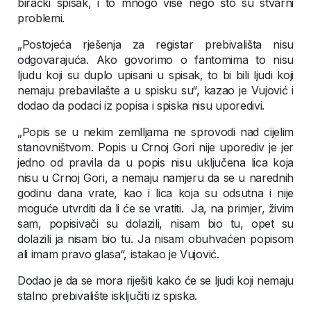
birački spisak, i to mnogo više nego što su stvarni
problemi.
„Postojeća rješenja za registar prebivališta nisu
odgovarajuća. Ako govorimo o fantomima to nisu
ljudu koji su duplo upisani u spisak, to bi bili ljudi koji
nemaju prebavilašte a u spisku su“, kazao je Vujović i
dodao da podaci iz popisa i spiska nisu uporedivi.
„Popis se u nekim zemlljama ne sprovodi nad cijelim
stanovništvom. Popis u Crnoj Gori nije uporediv je jer
jedno od pravila da u popis nisu uključena lica koja
nisu u Crnoj Gori, a nemaju namjeru da se u narednih
godinu dana vrate, kao i lica koja su odsutna i nije
moguće utvrditi da li će se vratiti. Ja, na primjer, živim
sam, popisivači su dolazili, nisam bio tu, opet su
dolazili ja nisam bio tu. Ja nisam obuhvaćen popisom
ali imam pravo glasa“, istakao je Vujović.
Dodao je da se mora riješiti kako će se ljudi koji nemaju
stalno prebivalište isključiti iz spiska.