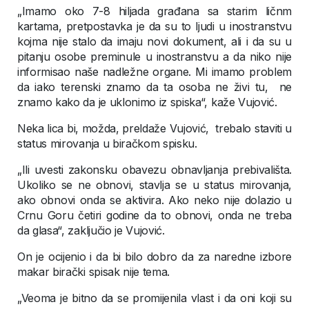
„Imamo oko 7-8 hiljada građana sa starim ličnm
kartama, pretpostavka je da su to ljudi u inostranstvu
kojma nije stalo da imaju novi dokument, ali i da su u
pitanju osobe preminule u inostranstvu a da niko nije
informisao naše nadležne organe. Mi imamo problem
da iako terenski znamo da ta osoba ne živi tu, ne
znamo kako da je uklonimo iz spiska“, kaže Vujović.
Neka lica bi, možda, preldaže Vujović, trebalo staviti u
status mirovanja u biračkom spisku.
„Ili uvesti zakonsku obavezu obnavljanja prebivališta.
Ukoliko se ne obnovi, stavlja se u status mirovanja,
ako obnovi onda se aktivira. Ako neko nije dolazio u
Crnu Goru četiri godine da to obnovi, onda ne treba
da glasa“, zaključio je Vujović.
On je ocijenio i da bi bilo dobro da za naredne izbore
makar birački spisak nije tema.
„Veoma je bitno da se promijenila vlast i da oni koji su