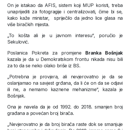
On je istakao da AFIS, sistem koji MUP koristi, treba
unaprijediti za fotogragije i centralizovati, čime bi se,
kako kaže ministar, spriječilo da jedno lice glasa na
više biračkih mjesta.
„To košta ali je u javnom interesu“, poručio je
Sekulović.
Poslanica Pokreta za promjene
Branka Bošnjak
kazala je da u Demokratskom frontu nikada nisu bili
za to da se neko olako briše iz BS.
„Potrebna je provjera, ali nevjerovatno je da se
oslanjamao na savjest grđana, da li će on da se odjavi
ili ne, a nemamo kaznene mehanizme“, kazala je
Bošnjak.
Ona je navela da je od 1992. do 2018. smanjen broj
građana a povećan broj birača.
„Nevjerovatno je da broj birača raste dok se smanjuje