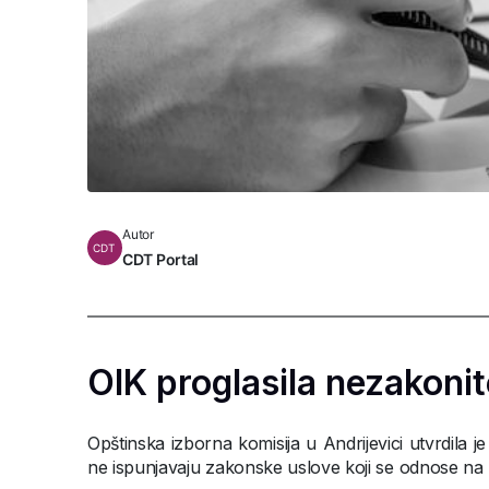
Autor
CDT
CDT Portal
OIK proglasila nezakonite
Opštinska izborna komisija u Andrijevici utvrdila je
ne ispunjavaju zakonske uslove koji se odnose na