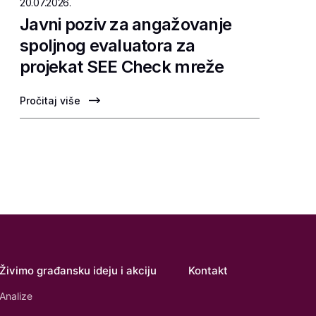
20.07.2026.
Javni poziv za angažovanje
spoljnog evaluatora za
projekat SEE Check mreže
Pročitaj više
Živimo građansku ideju i akciju
Kontakt
Analize