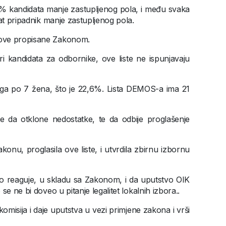
0% kandidata manje zastupljenog pola, i među svaka
at pripadnik manje zastupljenog pola.
love propisane Zakonom.
i kandidata za odbornike, ove liste ne ispunjavaju
ega po 7 žena, što je 22,6%. Lista DEMOS-a ima 21
te da otklone nedostatke, te da odbije proglašenje
onu, proglasila ove liste, i utvrdila zbirnu izbornu
o reaguje, u skladu sa Zakonom, i da uputstvo OIK
e ne bi doveo u pitanje legalitet lokalnih izbora..
omisija i daje uputstva u vezi primjene zakona i vrši