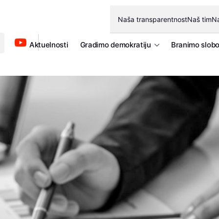
Naša transparentnost
Naš tim
Na
Aktuelnosti
Gradimo demokratiju
Branimo slob