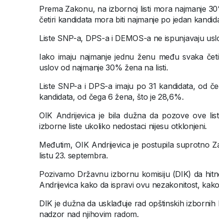
Prema Zakonu, na izbornoj listi mora najmanje 3
četiri kandidata mora biti najmanje po jedan kandid
Liste SNP-a, DPS-a i DEMOS-a ne ispunjavaju us
Iako imaju najmanje jednu ženu među svaka četir
uslov od najmanje 30% žena na listi.
Liste SNP-a i DPS-a imaju po 31 kandidata, od č
kandidata, od čega 6 žena, što je 28,6%.
OIK Andrijevica je bila dužna da pozove ove lis
izborne liste ukoliko nedostaci nijesu otklonjeni.
Međutim, OIK Andrijevica je postupila suprotno Zak
listu 23. septembra.
Pozivamo Državnu izbornu komisiju (DIK) da hitn
Andrijevica kako da ispravi ovu nezakonitost, kako s
DIK je dužna da usklađuje rad opštinskih izbornih k
nadzor nad njihovim radom.