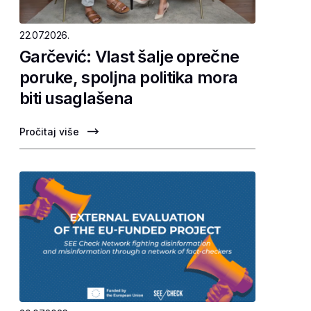
22.07.2026.
Garčević: Vlast šalje oprečne
poruke, spoljna politika mora
biti usaglašena
Pročitaj više