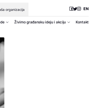
EN
ša organizacija
ode
Živimo građansku ideju i akciju
Kontakt