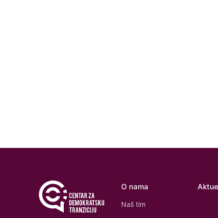
O nama
Aktue
Naš tim