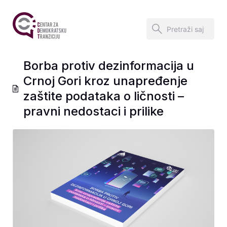
Borba protiv dezinformacija u
Crnoj Gori kroz unapređenje
zaštite podataka o ličnosti –
pravni nedostaci i prilike