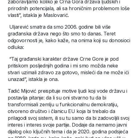
zaboravljamo koliko je Crna Gora država ljudskih i
prirodnih potencijala, ali sa hroničnim problemom loše
vlasti”, istakla je Maslovarić.
Uljarević smatra da smo 2006. godine bili više
građanska država nego što smo to danas. Teret
odgovornosti je, kako kaže, na onima koji su donosioci
odluka:
“Taj građanski karakter države Crne Gore je pod
pritiskom posljednjih godina i mi smo možda neke
stvari uzimali zdravo za gotovo, misleći da ne može ići
unazad”, istakla je ona.
Tadić Mijović preispituje motive ljudi koji vode državu i
postavlja pitanje: da li su oni stvarno tu da bi
transformisali zemlju u funkcionalnu demokratiju,
otvoreno društvo i članicu EU koja bi trebalo da
prilagodi svoj sistem, ili su tu samo da bi zadovoljili svoj
interes i interes svoje partije. Dodaje da nemamo javni
dijalog oko ključnih tema i da je 2020. godina podsjeća