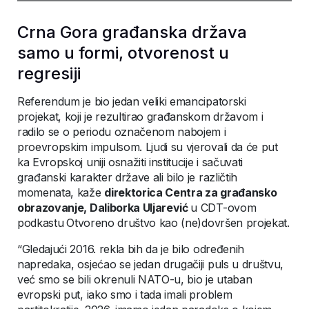
Crna Gora građanska država
samo u formi, otvorenost u
regresiji
Referendum je bio jedan veliki emancipatorski
projekat, koji je rezultirao građanskom državom i
radilo se o periodu označenom nabojem i
proevropskim impulsom. Ljudi su vjerovali da će put
ka Evropskoj uniji osnažiti institucije i sačuvati
građanski karakter države ali bilo je različtih
momenata, kaže
direktorica Centra za građansko
obrazovanje, Daliborka Uljarević
u CDT-ovom
podkastu
Otvoreno društvo kao (ne)dovršen projekat.
“Gledajući 2016. rekla bih da je bilo određenih
napredaka, osjećao se jedan drugačiji puls u društvu,
već smo se bili okrenuli NATO-u, bio je utaban
evropski put, iako smo i tada imali problem