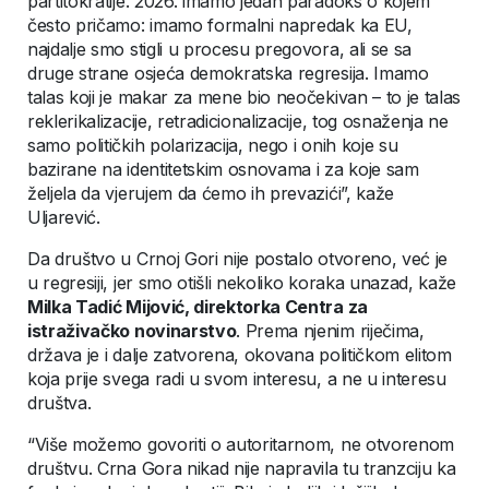
partitokratije. 2026. imamo jedan paradoks o kojem
često pričamo: imamo formalni napredak ka EU,
najdalje smo stigli u procesu pregovora, ali se sa
druge strane osjeća demokratska regresija. Imamo
talas koji je makar za mene bio neočekivan – to je talas
reklerikalizacije, retradicionalizacije, tog osnaženja ne
samo političkih polarizacija, nego i onih koje su
bazirane na identitetskim osnovama i za koje sam
željela da vjerujem da ćemo ih prevazići”, kaže
Uljarević.
Da društvo u Crnoj Gori nije postalo otvoreno, već je
u regresiji, jer smo otišli nekoliko koraka unazad, kaže
Milka Tadić Mijović, direktorka Centra za
istraživačko novinarstvo
. Prema njenim riječima,
država je i dalje zatvorena, okovana političkom elitom
koja prije svega radi u svom interesu, a ne u interesu
društva.
“Više možemo govoriti o autoritarnom, ne otvorenom
društvu. Crna Gora nikad nije napravila tu tranzciju ka