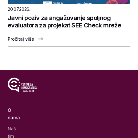
20.07.2026.
Javni poziv za angažovanje spoljnog
evaluatora za projekat SEE Check mreže
Pročitaj više
O
nama
Naš
tim