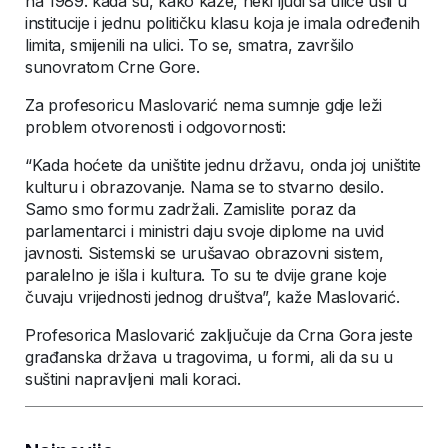
na 1989. kada su, kako kaže, neki ljudi sa ulice ušli u
institucije i jednu političku klasu koja je imala određenih
limita, smijenili na ulici. To se, smatra, završilo
sunovratom Crne Gore.
Za profesoricu Maslovarić nema sumnje gdje leži
problem otvorenosti i odgovornosti:
“Kada hoćete da uništite jednu državu, onda joj uništite
kulturu i obrazovanje. Nama se to stvarno desilo.
Samo smo formu zadržali. Zamislite poraz da
parlamentarci i ministri daju svoje diplome na uvid
javnosti. Sistemski se urušavao obrazovni sistem,
paralelno je išla i kultura. To su te dvije grane koje
čuvaju vrijednosti jednog društva”, kaže Maslovarić.
Profesorica Maslovarić zaključuje da Crna Gora jeste
građanska država u tragovima, u formi, ali da su u
suštini napravljeni mali koraci.