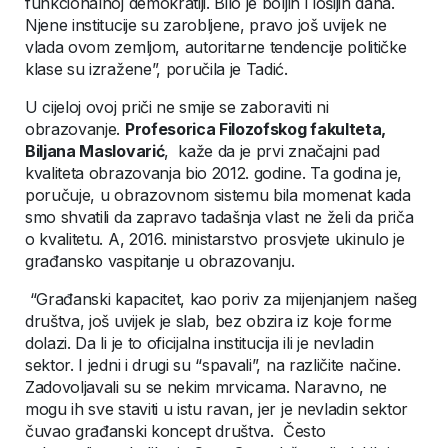
funkcionalnoj demokratiji. Bilo je boljih i lošijih dana.
Njene institucije su zarobljene, pravo još uvijek ne
vlada ovom zemljom, autoritarne tendencije političke
klase su izražene”, poručila je Tadić.
U cijeloj ovoj priči ne smije se zaboraviti ni
obrazovanje.
Profesorica Filozofskog fakulteta,
Biljana Maslovarić
, kaže da je prvi značajni pad
kvaliteta obrazovanja bio 2012. godine. Ta godina je,
poručuje, u obrazovnom sistemu bila momenat kada
smo shvatili da zapravo tadašnja vlast ne želi da priča
o kvalitetu. A, 2016. ministarstvo prosvjete ukinulo je
građansko vaspitanje u obrazovanju.
“Građanski kapacitet, kao poriv za mijenjanjem našeg
društva, još uvijek je slab, bez obzira iz koje forme
dolazi. Da li je to oficijalna institucija ili je nevladin
sektor. I jedni i drugi su “spavali”, na različite načine.
Zadovoljavali su se nekim mrvicama. Naravno, ne
mogu ih sve staviti u istu ravan, jer je nevladin sektor
čuvao građanski koncept društva. Često