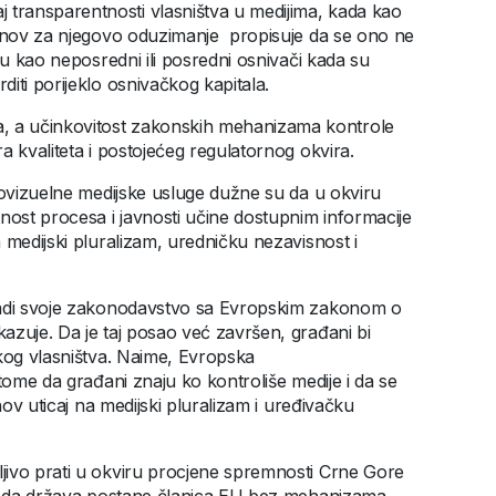
transparentnosti vlasništva u medijima, kada kao
osnov za njegovo oduzimanje propisuje da se ono ne
ju kao neposredni ili posredni osnivači kada su
diti porijeklo osnivačkog kapitala.
 a učinkovitost zakonskih mehanizama kontrole
a kvaliteta i postojećeg regulatornog okvira.
iovizuelne medijske usluge dužne su da u okviru
nost procesa i javnosti učine dostupnim informacije
 medijski pluralizam, uredničku nezavisnost i
kladi svoje zakonodavstvo sa Evropskim zakonom o
azuje. Da je taj posao već završen, građani bi
skog vlasništva. Naime, Evropska
tome da građani znaju ko kontroliše medije i da se
hov uticaj na medijski pluralizam i uređivačku
jivo prati u okviru procjene spremnosti Crne Gore