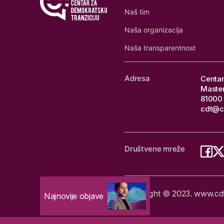
Naš tim
Naša organizacija
Naša transparentnost
Adresa
Centar
Master
81000 
cdt@c
Društvene mreže
Copyright © 2023. www.cdtm
Najnovije objave