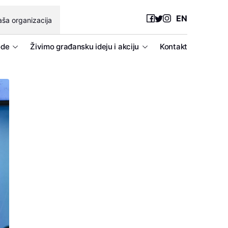
EN
ša organizacija
ode
Živimo građansku ideju i akciju
Kontakt