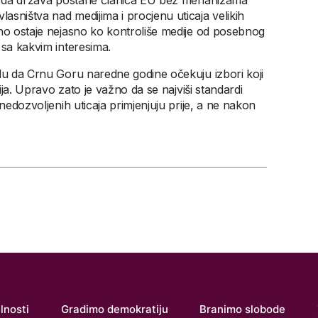
lno da država postane članica EU bez mehanizama
sništva nad medijima i procjenu uticaja velikih
eno ostaje nejasno ko kontroliše medije od posebnog
 sa kakvim interesima.
idu da Crnu Goru naredne godine očekuju izbori koji
cija. Upravo zato je važno da se najviši standardi
nedozvoljenih uticaja primjenjuju prije, a ne nakon
lnosti
Gradimo demokratiju
Branimo slobode