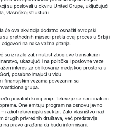
oji su poslovali u okviru United Grupe, uključujući
, vlasničkoj strukturi i
a će ova akvizicija dodatno osnažiti evropski
 su prethodnih mjeseci pratila ovaj proces u Srbiji i
 odgovori na neka važna pitanja.
već su izrazile zabrinutost zbog ove transakcije i
arstvo, ukazujući i na političke i poslovne veze
ražen interes za oblikovanje medijskog prostora u
oj Gori, posebno imajući u vidu
im i finansijskim vezama povezanim sa
investiciona grupa.
među privatnih kompanija. Televizije sa nacionalnim
i oprema. One emituju program na osnovu javno
s – radiofrekvencijski spektar. Zato vlasništvo nad
nom drugih privrednih društava, već predstavlja
ama na pravo građana da budu informisani.