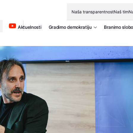
Naša transparentnost
Naš tim
Na
Aktuelnosti
Gradimo demokratiju
Branimo slob