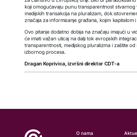
za članstvo u Evropskoj uniji. Bilo bi paradoksa
koji omogućavaju punu transparentnost stvarnog vla
medijskih transakcija na pluralizam, dok istovrem
značaja za informisanje građana, kojim kapitalom i
Ovo pitanje dodatno dobija na značaju imajući u v
će imati važan uticaj na dalji tok evropskih integra
transparentnosti, medijskog pluralizma i zaštite od 
izbornog procesa.
Dragan Koprivica, izvršni direktor CDT-a
O nama
Aktue