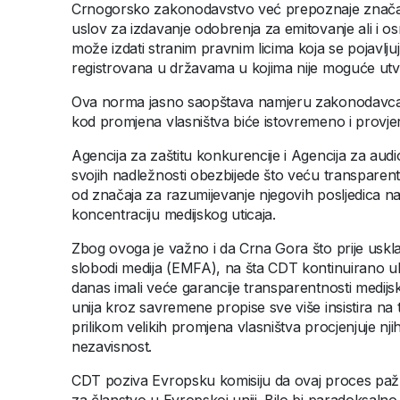
Crnogorsko zakonodavstvo već prepoznaje značaj 
uslov za izdavanje odobrenja za emitovanje ali i 
može izdati stranim pravnim licima koja se pojavlju
registrovana u državama u kojima nije moguće utvr
Ova norma jasno saopštava namjeru zakonodavca,
kod promjena vlasništva biće istovremeno i provjer
Agencija za zaštitu konkurencije i Agencija za aud
svojih nadležnosti obezbijede što veću transparent
od značaja za razumijevanje njegovih posljedica na
koncentraciju medijskog uticaja.
Zbog ovoga je važno i da Crna Gora što prije us
slobodi medija (EMFA), na šta CDT kontinuirano uk
danas imali veće garancije transparentnosti medij
unija kroz savremene propise sve više insistira na 
prilikom velikih promjena vlasništva procjenjuje nji
nezavisnost.
CDT poziva Evropsku komisiju da ovaj proces pažl