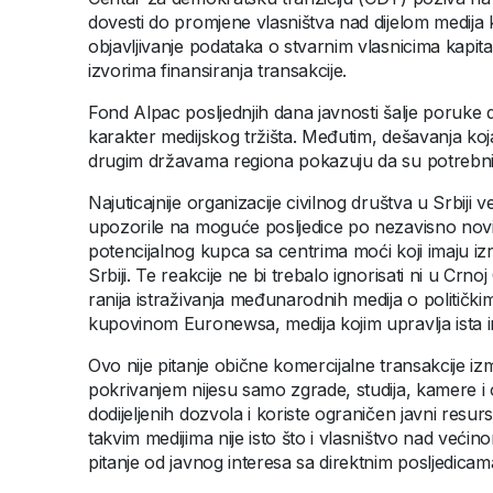
dovesti do promjene vlasništva nad dijelom medija k
objavljivanje podataka o stvarnim vlasnicima kapitala
izvorima finansiranja transakcije.
Fond Alpac posljednjih dana javnosti šalje poruke d
karakter medijskog tržišta. Međutim, dešavanja koja
drugim državama regiona pokazuju da su potrebni
Najuticajnije organizacije civilnog društva u Srbiji 
upozorile na moguće posljedice po nezavisno novin
potencijalnog kupca sa centrima moći koji imaju iz
Srbiji. Te reakcije ne bi trebalo ignorisati ni u Crn
ranija istraživanja međunarodnih medija o političk
kupovinom Euronewsa, medija kojim upravlja ista 
Ovo nije pitanje obične komercijalne transakcije iz
pokrivanjem nijesu samo zgrade, studija, kamere 
dodijeljenih dozvola i koriste ograničen javni resur
takvim medijima nije isto što i vlasništvo nad veći
pitanje od javnog interesa sa direktnim posljedic