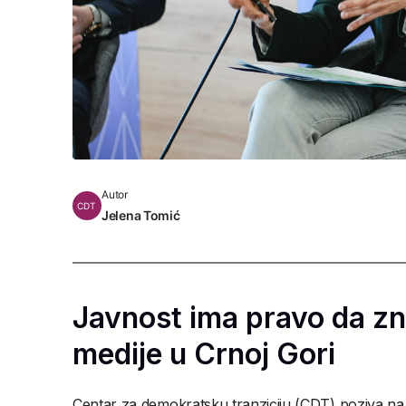
Autor
CDT
Jelena Tomić
Javnost ima pravo da zn
medije u Crnoj Gori
Centar za demokratsku tranziciju (CDT) poziva na