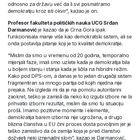
odnosno za državu već da li svi posmatramo
demokratiju kroz isti okvir”, kazao je on.
Profesor fakulteta političkih nauka UCG Srđan
Darmanović
je kazao da je Crna Gora ipak
funkcionisala manje više kao demokratski sistem, ali se
onda postavlja pitanje koji je to kvalitet demokratije.
“Mislim da smo u vremenu od 20 godina, temporalno
mijenjali faze, imali smo uzlete kada je demokratija bila
u boljem stanju i stanja kada je ličila na hibridni režim.
Kako pod DPS-om, a danas je to jedan drugačiji sistem
fragmentiran sa mnogo partija od kojih nijedna nije
prejaka. Ne izgleda mi da je na pomolu autoritarini
zaokret, teško je zamisli da neko ko izgubi izbore ne bi
prihvatio izborni rezultat, mislim da smo tu situaciju
prošli. Imamo pozitivne momente i elemente,
demokratija barem izborna nije ugrožena, a drugo
blizina članstva u EU čini proces dosta povoljnim jer je
teško zamislivo da će zemlja koja je pred članstvo
dožvijeti neki iznenadni slom”, kazao je Darmanović.