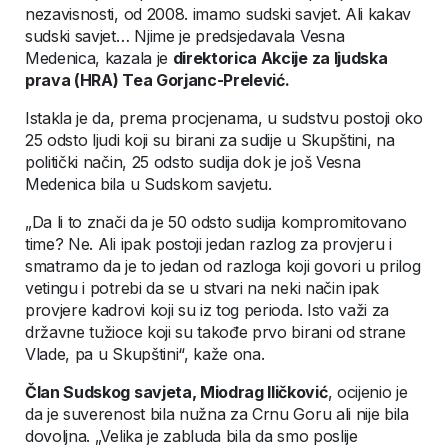
nezavisnosti, od 2008. imamo sudski savjet. Ali kakav
sudski savjet… Njime je predsjedavala Vesna
Medenica, kazala je
direktorica Akcije za ljudska
prava (HRA) Tea Gorjanc-Prelević.
Istakla je da, prema procjenama, u sudstvu postoji oko
25 odsto ljudi koji su birani za sudije u Skupštini, na
politički način, 25 odsto sudija dok je još Vesna
Medenica bila u Sudskom savjetu.
„Da li to znači da je 50 odsto sudija kompromitovano
time? Ne. Ali ipak postoji jedan razlog za provjeru i
smatramo da je to jedan od razloga koji govori u prilog
vetingu i potrebi da se u stvari na neki način ipak
provjere kadrovi koji su iz tog perioda. Isto važi za
državne tužioce koji su takođe prvo birani od strane
Vlade, pa u Skupštini“, kaže ona.
Član Sudskog savjeta, Miodrag Iličković
, ocijenio je
da je suverenost bila nužna za Crnu Goru ali nije bila
dovoljna. „Velika je zabluda bila da smo poslije