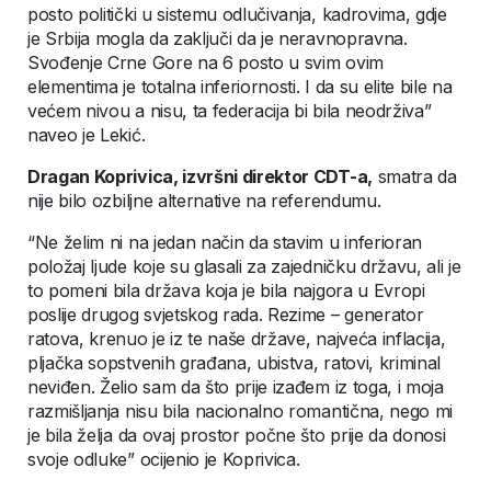
posto politički u sistemu odlučivanja, kadrovima, gdje
je Srbija mogla da zaključi da je neravnopravna.
Svođenje Crne Gore na 6 posto u svim ovim
elementima je totalna inferiornosti. I da su elite bile na
većem nivou a nisu, ta federacija bi bila neodrživa”
naveo je Lekić.
Dragan Koprivica, izvršni direktor CDT-a,
smatra da
nije bilo ozbiljne alternative na referendumu.
“Ne želim ni na jedan način da stavim u inferioran
položaj ljude koje su glasali za zajedničku državu, ali je
to pomeni bila država koja je bila najgora u Evropi
poslije drugog svjetskog rada. Rezime – generator
ratova, krenuo je iz te naše države, najveća inflacija,
pljačka sopstvenih građana, ubistva, ratovi, kriminal
neviđen. Želio sam da što prije izađem iz toga, i moja
razmišljanja nisu bila nacionalno romantična, nego mi
je bila želja da ovaj prostor počne što prije da donosi
svoje odluke” ocijenio je Koprivica.