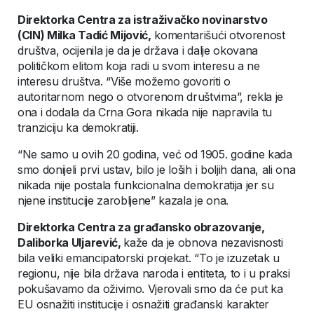
Direktorka Centra za istraživačko novinarstvo
(CIN) Milka Tadić Mijović,
komentarišući otvorenost
društva, ocijenila je da je država i dalje okovana
političkom elitom koja radi u svom interesu a ne
interesu društva. “Više možemo govoriti o
autoritarnom nego o otvorenom društvima”, rekla je
ona i dodala da Crna Gora nikada nije napravila tu
tranziciju ka demokratiji.
“Ne samo u ovih 20 godina, već od 1905. godine kada
smo donijeli prvi ustav, bilo je loših i boljih dana, ali ona
nikada nije postala funkcionalna demokratija jer su
njene institucije zarobljene” kazala je ona.
Direktorka Centra za građansko obrazovanje,
Daliborka Uljarević,
kaže da je obnova nezavisnosti
bila veliki emancipatorski projekat. “To je izuzetak u
regionu, nije bila država naroda i entiteta, to i u praksi
pokušavamo da oživimo. Vjerovali smo da će put ka
EU osnažiti institucije i osnažiti građanski karakter