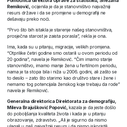
Pomoćnica direktora Uprave za statistiku, Snežana
Remiković,
ocijenila je da je stanovništvo najvažniji
resurs države i da se promjene u demografiji ne
dešavaju preko noći.
“Prvo što bih istakla je starenje našeg stanovništva,
prosječna starost je zaista porasla”, rekla je ona.
Ima, kada su u pitanju, migracije, velikih promjena.
“Otprilike četiri godine smo ostarili u ovom periodu od
20 godina”, navela je Remiković. “Čim imamo starije
stanovništvo, imamo manje žena u fertilnom periodu,
nama je ta stopa bila i niža u 2006. godini, ali zašto se
to desilo – zato što starimo kao društvo stare i žene i
nemamo tog potencijala ženskog koje trebaju da rode”
navela je Remiković.
Generalna direktorica Direktorata za demografiju,
Mileva Brajušković Popović,
kazala je da jeste došlo
do poboljšanja kvaliteta života i kada je u pitanju
obrazovanje, zdravstvo. „Ali je sigurno da nismo
ulagali u naš najvažniji resurs i da nismo iskoristili