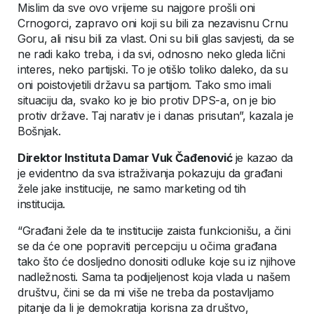
Mislim da sve ovo vrijeme su najgore prošli oni
Crnogorci, zapravo oni koji su bili za nezavisnu Crnu
Goru, ali nisu bili za vlast. Oni su bili glas savjesti, da se
ne radi kako treba, i da svi, odnosno neko gleda lični
interes, neko partijski. To je otišlo toliko daleko, da su
oni poistovjetili državu sa partijom. Tako smo imali
situaciju da, svako ko je bio protiv DPS-a, on je bio
protiv države. Taj narativ je i danas prisutan”, kazala je
Bošnjak.
Direktor Instituta Damar Vuk Čađenović
je kazao da
je evidentno da sva istraživanja pokazuju da građani
žele jake institucije, ne samo marketing od tih
institucija.
“Građani žele da te institucije zaista funkcionišu, a čini
se da će one popraviti percepciju u očima građana
tako što će dosljedno donositi odluke koje su iz njihove
nadležnosti. Sama ta podijeljenost koja vlada u našem
društvu, čini se da mi više ne treba da postavljamo
pitanje da li je demokratija korisna za društvo,