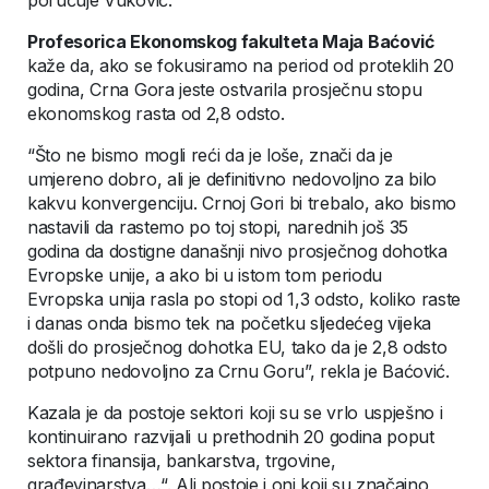
Profesorica Ekonomskog fakulteta Maja Baćović
kaže da, ako se fokusiramo na period od proteklih 20
godina, Crna Gora jeste ostvarila prosječnu stopu
ekonomskog rasta od 2,8 odsto.
“Što ne bismo mogli reći da je loše, znači da je
umjereno dobro, ali je definitivno nedovoljno za bilo
kakvu konvergenciju. Crnoj Gori bi trebalo, ako bismo
nastavili da rastemo po toj stopi, narednih još 35
godina da dostigne današnji nivo prosječnog dohotka
Evropske unije, a ako bi u istom tom periodu
Evropska unija rasla po stopi od 1,3 odsto, koliko raste
i danas onda bismo tek na početku sljedećeg vijeka
došli do prosječnog dohotka EU, tako da je 2,8 odsto
potpuno nedovoljno za Crnu Goru”, rekla je Baćović.
Kazala je da postoje sektori koji su se vrlo uspješno i
kontinuirano razvijali u prethodnih 20 godina poput
sektora finansija, bankarstva, trgovine,
građevinarstva…“. Ali postoje i oni koji su značajno