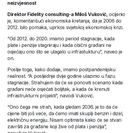
neizvjesnost
Direktor Fidelity consulting-a Miloš Vuković,
ocijenio
je, komentarišući ekonomska kretanja, da je 2006 do
2012. bilo pomaka, uprkos svjetskoj ekonomskoj krizi.
“Od 2012. do 2020. imamo period stagnacije, kada
plate i penzije stagniraju i kada obični građani ne
osjećaju ono što se ulagalo u infrastukturu”, naveo je
on.
Poslije toga, kako dodaje, imamo postpandemijsku
realnost. “A posljednje dvije godine ulazimo u fazu
stagnacije. Strahujem da će se ponoviti scenario kada
građani neće osjećati boljitak, a kada će krenuti
infrastrukturni projekti”, navodi Vuković.
“Ono čega me strah, kada gledam 2036. je to da će
cijene biti još veće, da ćemo imati skuplji benzin i dizel,
električnu energiju. Nisam optimista kako će se stvari
završiti za građane koji žive od plata i penzija”,
poručuje Vuković.