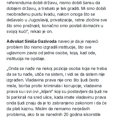
referenduma dobili državu, nismo dobili šansu da
dobijem državu, a trebalo je tek graditi. Mi smo dobili
neobrađenu pustu livadu, nakon onoga što se
dešavalo u Jugoslaviji, privatizacije, ratne zločine sve
što smo preživjeli, konačno smo postali domaćini u
svojoj kući“, rekao je on.
Advokat Siniša Gazivoda
naveo je da je najveći
problem što nismo izgradili institucije, što sve
uglavnom zavisi od jedne osobe, koja, kad ode,
institucija ne opstaje.
„Onda se nađe na nekoj pozicija osoba koja ne treba
da se tu nađe, utiče na sistem, i vidi se da sistem nije
izgrađen. Vladavina prava nije ono što ljudi često
misle, borba protiv kriminala i korupcije, vladavina
prava su i svi ovi „kiljani“ koji su postavljeni da ljudi ne
bi parkirali na sred ulice, kada imate vladavinu prava
onda ljudi znaju da je to zabranjeno zakonom i da će
da plati kaznu. Mislim da nemamo nerješivih
problema, ako bi se narednih 20 godina iskoristile