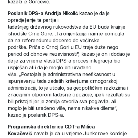
kazala je Gorčević.
Poslanik DPS-a Andrija Nikolić
kazao je da je
opredjeljenje te partije i
tadašnjeg državnog rukovodstva da EU bude krajnje
ishodište Crne Gore. „Ta orijentacija nam je pomogla
da na referendumu dođemo do većinske
podrške. Priča o Crnoj Gori u EU traje duže nego
period od obnove nezavisnosti“, kazao je on i dodao je
da je za vrijeme vlasti DPS-a proces integracija bio
uspješan ali i da je moglo biti urađeno
više. „Postojala je administrativna neefikasnost u
ispunjavanju tada zadatih kriterijuma crnogorskoj
administraciji, to je uticalo, sa geopolitičkim razlozima i
značajnim otporom tadašnje opozicije, ipak rezultati su
bili pristojni jer je zemlja otvorila sva poglavlja, ali
moglo je biti urađeno više, nema nikakve dileme“,
kazao je poslanik DPS-a.
Programska direktorica CDT-a Milica
Kovačević
navela je da u vrijeme Junkerove komisije