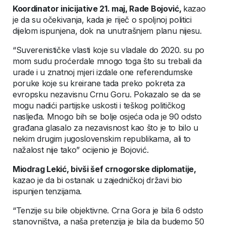
Koordinator inicijative 21. maj, Rade Bojović,
kazao
je da su očekivanja, kada je riječ o spoljnoj politici
dijelom ispunjena, dok na unutrašnjem planu nijesu.
“Suverenističke vlasti koje su vladale do 2020. su po
mom sudu proćerdale mnogo toga što su trebali da
urade i u znatnoj mjeri izdale one referendumske
poruke koje su kreirane tada preko pokreta za
evropsku nezavisnu Crnu Goru. Pokazalo se da se
mogu nadići partijske uskosti i teškog političkog
nasljeđa. Mnogo bih se bolje osjeća oda je 90 odsto
građana glasalo za nezavisnost kao što je to bilo u
nekim drugim jugoslovenskim republikama, ali to
nažalost nije tako” ocijenio je Bojović.
Miodrag Lekić, bivši šef crnogorske diplomatije,
kazao je da bi ostanak u zajedničkoj državi bio
ispunjen tenzijama.
“Tenzije su bile objektivne. Crna Gora je bila 6 odsto
stanovništva, a naša pretenzija je bila da budemo 50