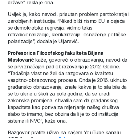
države” rekla je ona.
Uvijek je, kako navodi, prisutan problem partitokratije i
zarobljenih institiucija. “Nikad bliži nismo EU a osjeća
se demokratska regresija, vidimo talas
retradicionalizacije, klerikalizacije, osnaženje političke
polarizacije”, dodala je Uljarević.
Profesorica Filozofskog fakulteta Biljana
Maslovarić
kaže, govoreći o obrazovanju, navodi da
se prvi značajan pad obrazovanja je 2012. Godine.
“Tadašnja vlast ne želi da razgovara o kvalitetu
vaspitno-obrazovnog procesa. Onda je 2016. ukinuto
građansko obrazovanje, znate kakva je to sila bila da
se to ukine u školi za pola godine, da se uradi
zakonska promjena, shvatila sam da građanskog
kapaciteta kao poriva za mijenjanje našeg društva
slabo to imamo, bez obzira da li je to od institucija
sistema ili NVO”, kaže ona.
Razgovor pratite uživo na našem YouTube kanalu