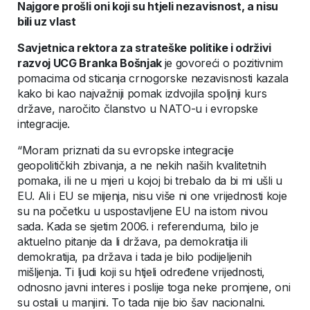
Najgore prošli oni koji su htjeli nezavisnost, a nisu
bili uz vlast
Savjetnica rektora za strateške politike i održivi
razvoj UCG Branka Bošnjak
je govoreći o pozitivnim
pomacima od sticanja crnogorske nezavisnosti kazala
kako bi kao najvažniji pomak izdvojila spoljnji kurs
države, naročito članstvo u NATO-u i evropske
integracije.
“Moram priznati da su evropske integracije
geopolitičkih zbivanja, a ne nekih naših kvalitetnih
pomaka, ili ne u mjeri u kojoj bi trebalo da bi mi ušli u
EU. Ali i EU se mijenja, nisu više ni one vrijednosti koje
su na početku u uspostavljene EU na istom nivou
sada. Kada se sjetim 2006. i referenduma, bilo je
aktuelno pitanje da li država, pa demokratija ili
demokratija, pa država i tada je bilo podijeljenih
mišljenja. Ti ljudi koji su htjeli određene vrijednosti,
odnosno javni interes i poslije toga neke promjene, oni
su ostali u manjini. To tada nije bio šav nacionalni.