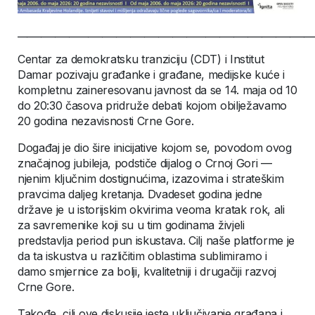
_______________________________________________________________
Centar za demokratsku tranziciju (CDT) i Institut
Damar pozivaju građanke i građane, medijske kuće i
kompletnu zaineresovanu javnost da se 14. maja od 10
do 20:30 časova pridruže debati kojom obilježavamo
20 godina nezavisnosti Crne Gore.
Događaj je dio šire inicijative kojom se, povodom ovog
značajnog jubileja, podstiče dijalog o Crnoj Gori —
njenim ključnim dostignućima, izazovima i strateškim
pravcima daljeg kretanja. Dvadeset godina jedne
države je u istorijskim okvirima veoma kratak rok, ali
za savremenike koji su u tim godinama živjeli
predstavlja period pun iskustava. Cilj naše platforme je
da ta iskustva u različitim oblastima sublimiramo i
damo smjernice za bolji, kvalitetniji i drugačiji razvoj
Crne Gore.
Takođe, cilj ove diskusije jeste uključivanje građana i