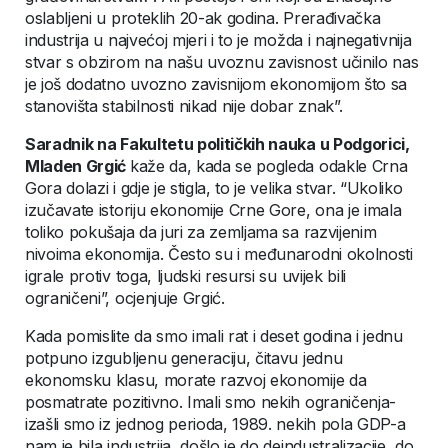
oslabljeni u proteklih 20-ak godina. Prerađivačka
industrija u najvećoj mjeri i to je možda i najnegativnija
stvar s obzirom na našu uvoznu zavisnost učinilo nas
je još dodatno uvozno zavisnijom ekonomijom što sa
stanovišta stabilnosti nikad nije dobar znak”.
Saradnik na Fakultetu političkih nauka u Podgorici,
Mladen Grgić
kaže da, kada se pogleda odakle Crna
Gora dolazi i gdje je stigla, to je velika stvar. “Ukoliko
izučavate istoriju ekonomije Crne Gore, ona je imala
toliko pokušaja da juri za zemljama sa razvijenim
nivoima ekonomija. Često su i međunarodni okolnosti
igrale protiv toga, ljudski resursi su uvijek bili
ograničeni”, ocjenjuje Grgić.
Kada pomislite da smo imali rat i deset godina i jednu
potpuno izgubljenu generaciju, čitavu jednu
ekonomsku klasu, morate razvoj ekonomije da
posmatrate pozitivno. Imali smo nekih ograničenja-
izašli smo iz jednog perioda, 1989. nekih pola GDP-a
nam je bila industrija, došlo je do deindustralizacije, do