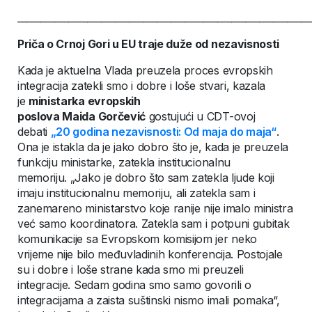
_______________________________________________________________
Priča o Crnoj Gori u EU traje duže od nezavisnosti
Kada je aktuelna Vlada preuzela proces evropskih
integracija zatekli smo i dobre i loše stvari, kazala
je
ministarka evropskih
poslova Maida Gorčević
gostujući u CDT-ovoj
debati
„20 godina nezavisnosti: Od maja do maja“
.
Ona je istakla da je jako dobro što je, kada je preuzela
funkciju ministarke, zatekla institucionalnu
memoriju. „Jako je dobro što sam zatekla ljude koji
imaju institucionalnu memoriju, ali zatekla sam i
zanemareno ministarstvo koje ranije nije imalo ministra
već samo koordinatora. Zatekla sam i potpuni gubitak
komunikacije sa Evropskom komisijom jer neko
vrijeme nije bilo međuvladinih konferencija. Postojale
su i dobre i loše strane kada smo mi preuzeli
integracije. Sedam godina smo samo govorili o
integracijama a zaista suštinski nismo imali pomaka“,