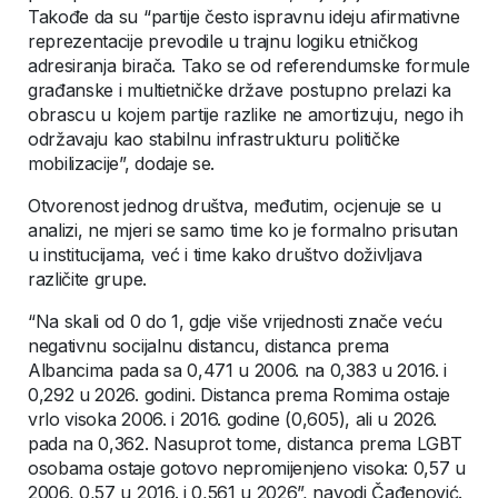
Takođe da su “partije često ispravnu ideju afirmativne
reprezentacije prevodile u trajnu logiku etničkog
adresiranja birača. Tako se od referendumske formule
građanske i multietničke države postupno prelazi ka
obrascu u kojem partije razlike ne amortizuju, nego ih
održavaju kao stabilnu infrastrukturu političke
mobilizacije”, dodaje se.
Otvorenost jednog društva, međutim, ocjenuje se u
analizi, ne mjeri se samo time ko je formalno prisutan
u institucijama, već i time kako društvo doživljava
različite grupe.
“Na skali od 0 do 1, gdje više vrijednosti znače veću
negativnu socijalnu distancu, distanca prema
Albancima pada sa 0,471 u 2006. na 0,383 u 2016. i
0,292 u 2026. godini. Distanca prema Romima ostaje
vrlo visoka 2006. i 2016. godine (0,605), ali u 2026.
pada na 0,362. Nasuprot tome, distanca prema LGBT
osobama ostaje gotovo nepromijenjeno visoka: 0,57 u
2006, 0,57 u 2016. i 0,561 u 2026”, navodi Čađenović.