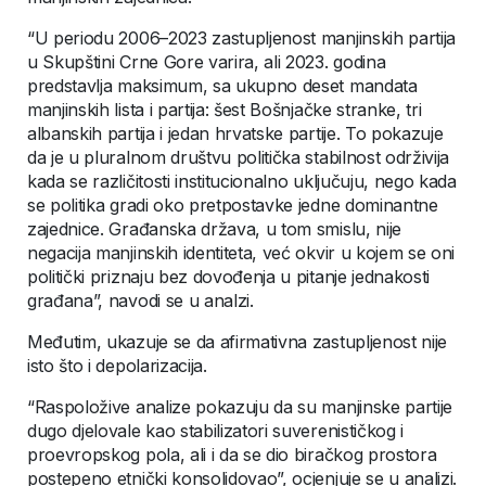
“U periodu 2006–2023 zastupljenost manjinskih partija
u Skupštini Crne Gore varira, ali 2023. godina
predstavlja maksimum, sa ukupno deset mandata
manjinskih lista i partija: šest Bošnjačke stranke, tri
albanskih partija i jedan hrvatske partije. To pokazuje
da je u pluralnom društvu politička stabilnost održivija
kada se različitosti institucionalno uključuju, nego kada
se politika gradi oko pretpostavke jedne dominantne
zajednice. Građanska država, u tom smislu, nije
negacija manjinskih identiteta, već okvir u kojem se oni
politički priznaju bez dovođenja u pitanje jednakosti
građana”, navodi se u analzi.
Međutim, ukazuje se da afirmativna zastupljenost nije
isto što i depolarizacija.
“Raspoložive analize pokazuju da su manjinske partije
dugo djelovale kao stabilizatori suverenističkog i
proevropskog pola, ali i da se dio biračkog prostora
postepeno etnički konsolidovao”, ocjenjuje se u analizi.