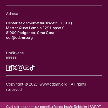
Adresa
Centar za demokratsku tranziciju (CDT)
Master Quart Lamela F2/11, sprat 9
81000 Podgorica, Crna Gora
cdt@cdtmn.org
Društvene
mreže
Copyright © 2023. www.cdtmn.org | All rights
reserved.
Ovaj sajt je urađen uz podršku Fonda braće Rokfeler i SMART