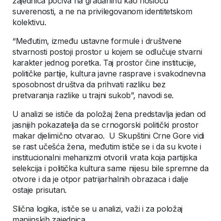
zajednica počiva na građaninu kao nosiocu
suverenosti, a ne na privilegovanom identitetskom
kolektivu.
“Međutim, između ustavne formule i društvene
stvarnosti postoji prostor u kojem se odlučuje stvarni
karakter jednog poretka. Taj prostor čine institucije,
političke partije, kultura javne rasprave i svakodnevna
sposobnost društva da prihvati razliku bez
pretvaranja razlike u trajni sukob”, navodi se.
U analizi se ističe da položaj žena predstavlja jedan od
jasnijih pokazatelja da se crnogorski politički prostor
makar djelimično otvarao. U Skupštini Crne Gore vidi
se rast učešća žena, međutim ističe se i da su kvote i
institucionalni mehanizmi otvorili vrata koja partijska
selekcija i politička kultura same nijesu bile spremne da
otvore i da je otpor patrijarhalnih obrazaca i dalje
ostaje prisutan.
Slična logika, ističe se u analizi, važi i za položaj
manjinskih zajednica.