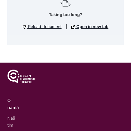
Taking too long?
Reload document
|
Open in new tab
O
nama
Naš
tim