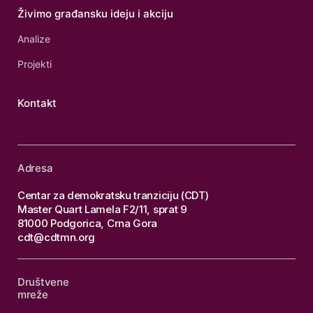
Živimo građansku ideju i akciju
Analize
Projekti
Kontakt
Adresa
Centar za demokratsku tranziciju (CDT)
Master Quart Lamela F2/11, sprat 9
81000 Podgorica, Crna Gora
cdt@cdtmn.org
Društvene
mreže