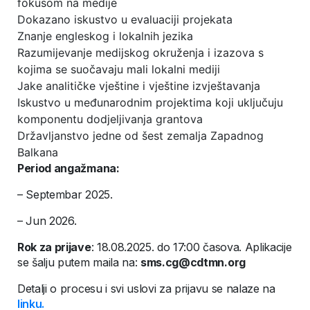
fokusom na medije
Dokazano iskustvo u evaluaciji projekata
Znanje engleskog i lokalnih jezika
Razumijevanje medijskog okruženja i izazova s
kojima se suočavaju mali lokalni mediji
Jake analitičke vještine i vještine izvještavanja
Iskustvo u međunarodnim projektima koji uključuju
komponentu dodjeljivanja grantova
Državljanstvo jedne od šest zemalja Zapadnog
Balkana
Period angažmana:
– Septembar 2025.
– Jun 2026.
Rok za prijave
: 18.08.2025. do 17:00 časova. Aplikacije
se šalju putem maila na:
sms.cg@cdtmn.org
Detalji o procesu i svi uslovi za prijavu se nalaze na
linku.