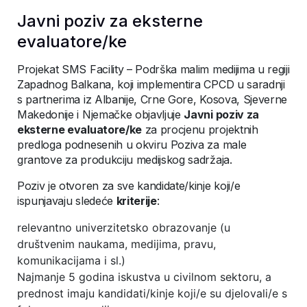
Javni poziv za eksterne
evaluatore/ke
Projekat SMS Facility – Podrška malim medijima u regiji
Zapadnog Balkana, koji implementira CPCD u saradnji
s partnerima iz Albanije, Crne Gore, Kosova, Sjeverne
Makedonije i Njemačke objavljuje
Javni poziv za
eksterne evaluatore/ke
za procjenu projektnih
predloga podnesenih u okviru Poziva za male
grantove za produkciju medijskog sadržaja.
Poziv je otvoren za sve kandidate/kinje koji/e
ispunjavaju sledeće
kriterije
:
relevantno univerzitetsko obrazovanje (u
društvenim naukama, medijima, pravu,
komunikacijama i sl.)
Najmanje 5 godina iskustva u civilnom sektoru, a
prednost imaju kandidati/kinje koji/e su djelovali/e s