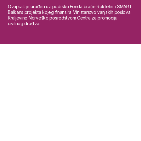
Ovaj sajt je urađen uz podršku Fonda braće Rokfeler i SMART
Balkans projekta kojeg finansira Ministarstvo vanjskih poslova
Kraljevine Norveške posredstvom Centra za promociju
civilnog društva.