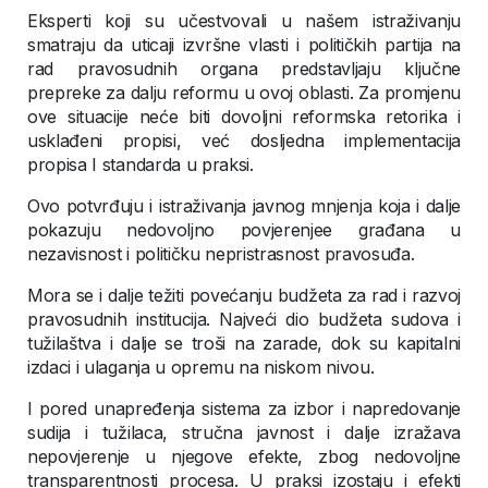
Eksperti koji su učestvovali u našem istraživanju
smatraju da uticaji izvršne vlasti i političkih partija na
rad pravosudnih organa predstavljaju ključne
prepreke za dalju reformu u ovoj oblasti. Za promjenu
ove situacije neće biti dovoljni reformska retorika i
usklađeni propisi, već dosljedna implementacija
propisa I standarda u praksi.
Ovo potvrđuju i istraživanja javnog mnjenja koja i dalje
pokazuju nedovoljno povjerenjee građana u
nezavisnost i političku nepristrasnost pravosuđa.
Mora se i dalje težiti povećanju budžeta za rad i razvoj
pravosudnih institucija. Najveći dio budžeta sudova i
tužilaštva i dalje se troši na zarade, dok su kapitalni
izdaci i ulaganja u opremu na niskom nivou.
I pored unapređenja sistema za izbor i napredovanje
sudija i tužilaca, stručna javnost i dalje izražava
nepovjerenje u njegove efekte, zbog nedovoljne
transparentnosti procesa. U praksi izostaju i efekti