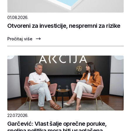
01.08.2026.
Otvoreni za investicije, nespremni za rizike
Pročitaj više
22.07.2026.
Garčević: Vlast šalje oprečne poruke,
spoljna politika mora biti usaglašena