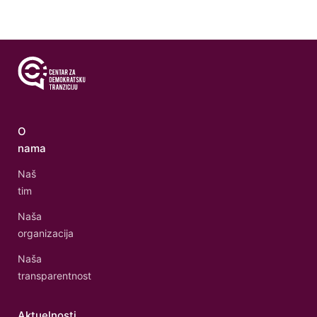
O
nama
Naš
tim
Naša
organizacija
Naša
transparentnost
Aktuelnosti