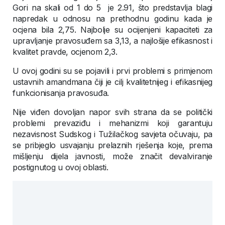
Gori na skali od 1 do 5 je 2.91, što predstavlja blagi
napredak u odnosu na prethodnu godinu kada je
ocjena bila 2,75. Najbolje su ocijenjeni kapaciteti za
upravljanje pravosuđem sa 3,13, a najlošije efikasnost i
kvalitet pravde, ocjenom 2,3.
U ovoj godini su se pojavili i prvi problemi s primjenom
ustavnih amandmana čiji je cilj kvalitetnijeg i efikasnijeg
funkcionisanja pravosuđa.
Nije viđen dovoljan napor svih strana da se politički
problemi prevaziđu i mehanizmi koji garantuju
nezavisnost Sudskog i Tužilačkog savjeta očuvaju, pa
se pribjeglo usvajanju prelaznih rješenja koje, prema
mišljenju dijela javnosti, može značit devalviranje
postignutog u ovoj oblasti.