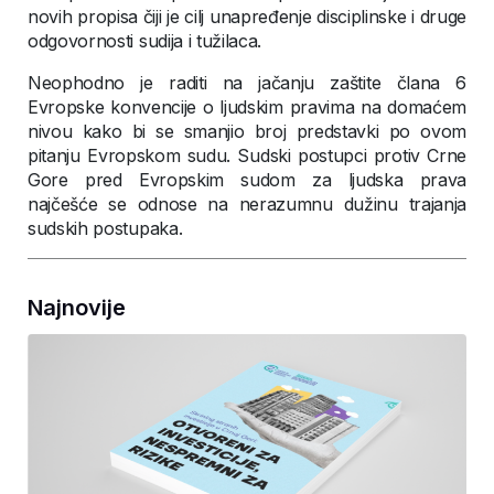
novih propisa čiji je cilj unapređenje disciplinske i druge
odgovornosti sudija i tužilaca.
Neophodno je raditi na jačanju zaštite člana 6
Evropske konvencije o ljudskim pravima na domaćem
nivou kako bi se smanjio broj predstavki po ovom
pitanju Evropskom sudu. Sudski postupci protiv Crne
Gore pred Evropskim sudom za ljudska prava
najčešće se odnose na nerazumnu dužinu trajanja
sudskih postupaka.
Najnovije