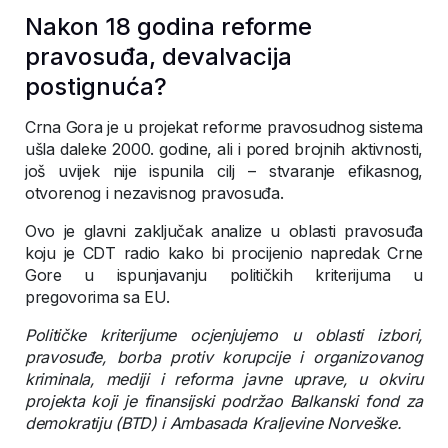
Nakon 18 godina reforme
pravosuđa, devalvacija
postignuća?
Crna Gora je u projekat reforme pravosudnog sistema
ušla daleke 2000. godine, ali i pored brojnih aktivnosti,
još uvijek nije ispunila cilj – stvaranje efikasnog,
otvorenog i nezavisnog pravosuđa.
Ovo je glavni zaključak analize u oblasti pravosuđa
koju je CDT radio kako bi procijenio napredak Crne
Gore u ispunjavanju političkih kriterijuma u
pregovorima sa EU.
Političke kriterijume ocjenjujemo u oblasti izbori,
pravosuđe, borba protiv korupcije i organizovanog
kriminala, mediji i reforma javne uprave, u okviru
projekta koji je finansijski podržao Balkanski fond za
demokratiju (BTD) i Ambasada Kraljevine Norveške.