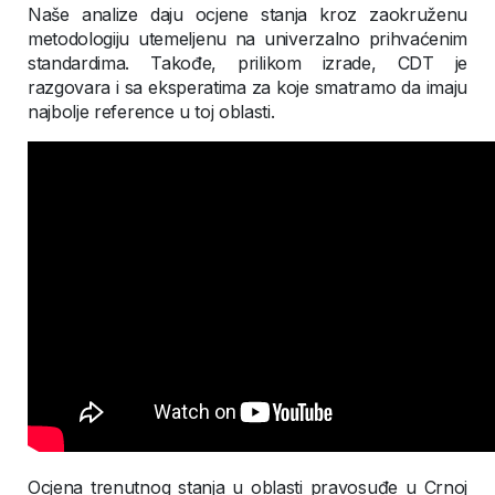
Naše analize daju ocjene stanja kroz zaokruženu
metodologiju utemeljenu na univerzalno prihvaćenim
standardima. Takođe, prilikom izrade, CDT je
razgovara i sa eksperatima za koje smatramo da imaju
najbolje reference u toj oblasti.
Ocjena trenutnog stanja u oblasti pravosuđe u Crnoj