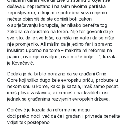
dešavaju neprestano i na svim nivoima partijska
zapošljavanja, u kojem je potrebna veza i njemu
nećete objasniti da ste donijeli bolji zakon
o sprječavanju korupcije, jer nikako benefite tog
zakona da spustimo na teren. Nije fer govoriti da je
sve isto, da je sve loše, da ništa ne valja i da se ništa
nije promijenilo. Ali mislim da je jedino fer i ispravno
insistirati uporno na tome – maknite mi reforme na
papiru, ovo nije dovoljno, ovo može bolje… “, kazala
je Kovačević.
Dodala je da bi bilo porazno da se građani Crne
Gore koji toliko dugo žele evropsku priču, probude u
nekom snu u kome, kako je kazala, imaš samo pečat,
imaš plavu zastavicu, ali nemaš onaj kvalitet i nisi
jednak sa građanima razvijenih evropskih država.
Gorčević je kazala da reforme ne mogu
doći preko noći, već da će i građani i privreda benefite
vidjeti tek postepeno.