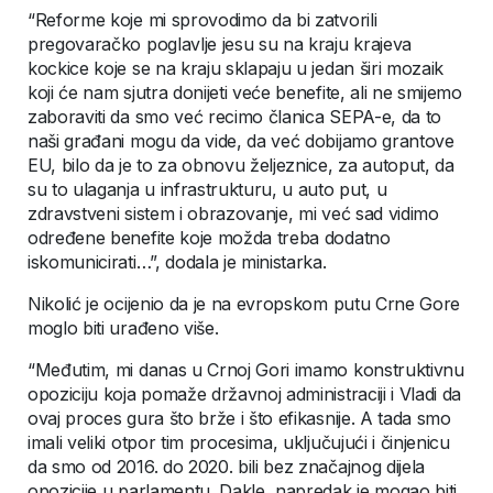
“Reforme koje mi sprovodimo da bi zatvorili
pregovaračko poglavlje jesu su na kraju krajeva
kockice koje se na kraju sklapaju u jedan širi mozaik
koji će nam sjutra donijeti veće benefite, ali ne smijemo
zaboraviti da smo već recimo članica SEPA-e, da to
naši građani mogu da vide, da već dobijamo grantove
EU, bilo da je to za obnovu željeznice, za autoput, da
su to ulaganja u infrastrukturu, u auto put, u
zdravstveni sistem i obrazovanje, mi već sad vidimo
određene benefite koje možda treba dodatno
iskomunicirati…”, dodala je ministarka.
Nikolić je ocijenio da je na evropskom putu Crne Gore
moglo biti urađeno više.
“Međutim, mi danas u Crnoj Gori imamo konstruktivnu
opoziciju koja pomaže državnoj administraciji i Vladi da
ovaj proces gura što brže i što efikasnije. A tada smo
imali veliki otpor tim procesima, uključujući i činjenicu
da smo od 2016. do 2020. bili bez značajnog dijela
opozicije u parlamentu. Dakle, napredak je mogao biti