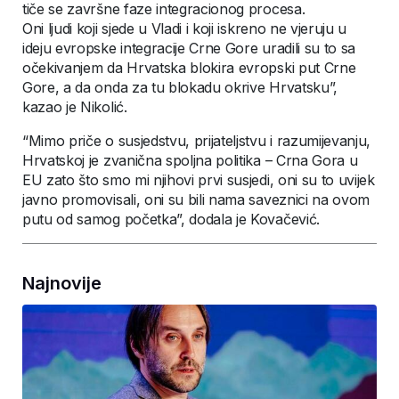
tiče se završne faze integracionog procesa.
Oni ljudi koji sjede u Vladi i koji iskreno ne vjeruju u
ideju evropske integracije Crne Gore uradili su to sa
očekivanjem da Hrvatska blokira evropski put Crne
Gore, a da onda za tu blokadu okrive Hrvatsku”,
kazao je Nikolić.
“Mimo priče o susjedstvu, prijateljstvu i razumijevanju,
Hrvatskoj je zvanična spoljna politika – Crna Gora u
EU zato što smo mi njihovi prvi susjedi, oni su to uvijek
javno promovisali, oni su bili nama saveznici na ovom
putu od samog početka”, dodala je Kovačević.
Najnovije