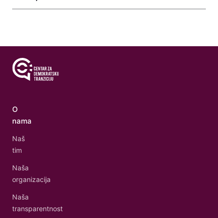
O
nama
Naš
tim
Naša
organizacija
Naša
transparentnost