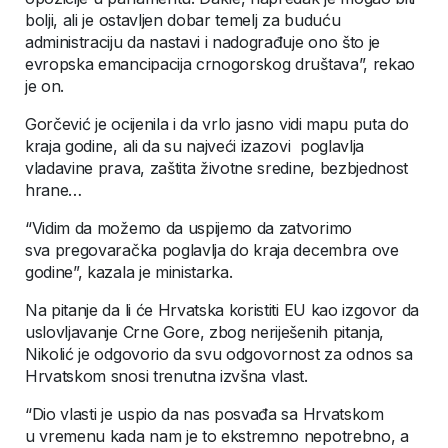
bolji, ali je ostavljen dobar temelj za buduću
administraciju da nastavi i nadograđuje ono što je
evropska emancipacija crnogorskog društava”, rekao
je on.
Gorčević je ocijenila i da vrlo jasno vidi mapu puta do
kraja godine, ali da su najveći izazovi poglavlja
vladavine prava, zaštita životne sredine, bezbjednost
hrane…
“Vidim da možemo da uspijemo da zatvorimo
sva pregovaračka poglavlja do kraja decembra ove
godine”, kazala je ministarka.
Na pitanje da li će Hrvatska koristiti EU kao izgovor da
uslovljavanje Crne Gore, zbog neriješenih pitanja,
Nikolić je odgovorio da svu odgovornost za odnos sa
Hrvatskom snosi trenutna izvšna vlast.
“Dio vlasti je uspio da nas posvađa sa Hrvatskom
u vremenu kada nam je to ekstremno nepotrebno, a