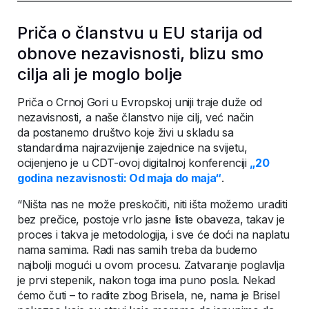
Priča o članstvu u EU starija od
obnove nezavisnosti, blizu smo
cilja ali je moglo bolje
Priča o Crnoj Gori u Evropskoj uniji traje duže od
nezavisnosti, a naše članstvo nije cilj, već način
da postanemo društvo koje živi u skladu sa
standardima najrazvijenije zajednice na svijetu,
ocijenjeno je u CDT-ovoj digitalnoj konferenciji
„20
godina nezavisnosti: Od maja do maja“
.
“Ništa nas ne može preskočiti, niti išta možemo uraditi
bez prečice, postoje vrlo jasne liste obaveza, takav je
proces i takva je metodologija, i sve će doći na naplatu
nama samima. Radi nas samih treba da budemo
najbolji mogući u ovom procesu. Zatvaranje poglavlja
je prvi stepenik, nakon toga ima puno posla. Nekad
ćemo čuti – to radite zbog Brisela, ne, nama je Brisel