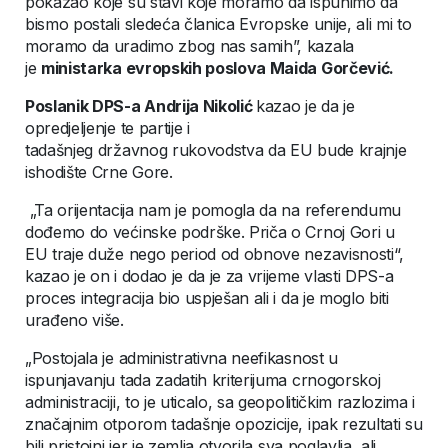
pokazao koje su stavi koje moramo da ispunimo da
bismo postali sledeća članica Evropske unije, ali mi to
moramo da uradimo zbog nas samih”, kazala
je
ministarka evropskih poslova Maida Gorčević.
Poslanik DPS-a Andrija Nikolić
kazao je da je
opredjeljenje te partije i
tadašnjeg državnog rukovodstva da EU bude krajnje
ishodište Crne Gore.
„Ta orijentacija nam je pomogla da na referendumu
dođemo do većinske podrške. Priča o Crnoj Gori u
EU traje duže nego period od obnove nezavisnosti“,
kazao je on i dodao je da je za vrijeme vlasti DPS-a
proces integracija bio uspješan ali i da je moglo biti
urađeno više.
„Postojala je administrativna neefikasnost u
ispunjavanju tada zadatih kriterijuma crnogorskoj
administraciji, to je uticalo, sa geopolitičkim razlozima i
značajnim otporom tadašnje opozicije, ipak rezultati su
bili pristojni jer je zemlja otvorila sva poglavlja, ali