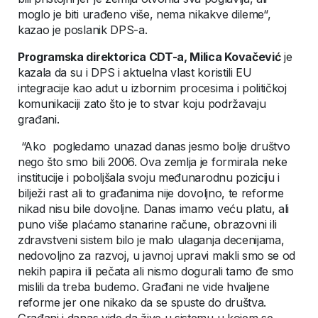
moglo je biti urađeno više, nema nikakve dileme“,
kazao je poslanik DPS-a.
Programska direktorica CDT-a, Milica Kovačević
je
kazala da su i DPS i aktuelna vlast koristili EU
integracije kao adut u izbornim procesima i političkoj
komunikaciji zato što je to stvar koju podržavaju
građani.
“Ako pogledamo unazad danas jesmo bolje društvo
nego što smo bili 2006. Ova zemlja je formirala neke
institucije i poboljšala svoju međunarodnu poziciju i
bilježi rast ali to građanima nije dovoljno, te reforme
nikad nisu bile dovoljne. Danas imamo veću platu, ali
puno više plaćamo stanarine račune, obrazovni ili
zdravstveni sistem bilo je malo ulaganja decenijama,
nedovoljno za razvoj, u javnoj upravi makli smo se od
nekih papira ili pečata ali nismo dogurali tamo đe smo
mislili da treba budemo. Građani ne vide hvaljene
reforme jer one nikako da se spuste do društva.
Građani i danas vide da žive u sistemu u kojem se