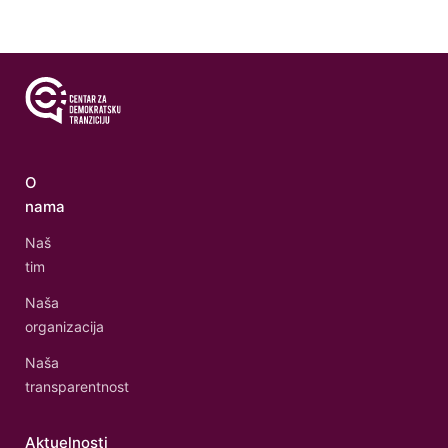
O
nama
Naš
tim
Naša
organizacija
Naša
transparentnost
Aktuelnosti