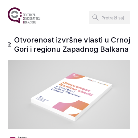
Otvorenost izvršne vlasti u Crnoj
Gori i regionu Zapadnog Balkana
Autor