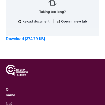
Taking too long?
Reload document
|
Open in new tab
Download [374.79 KB]
O
nama
Naš