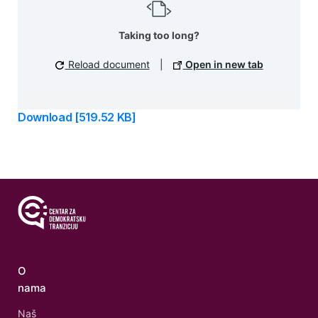
Taking too long?
Reload document
|
Open in new tab
Download [519.52 KB]
O
nama
Naš