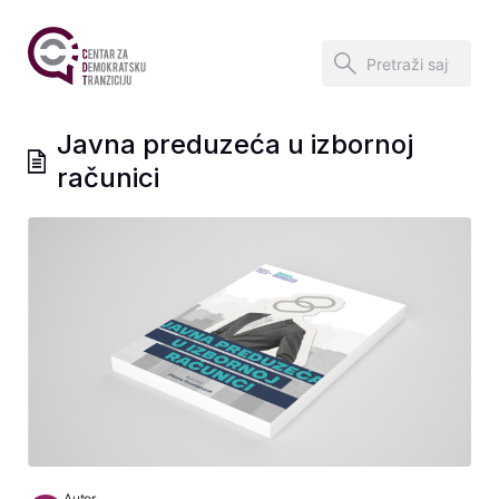
Javna preduzeća u izbornoj
računici
Autor