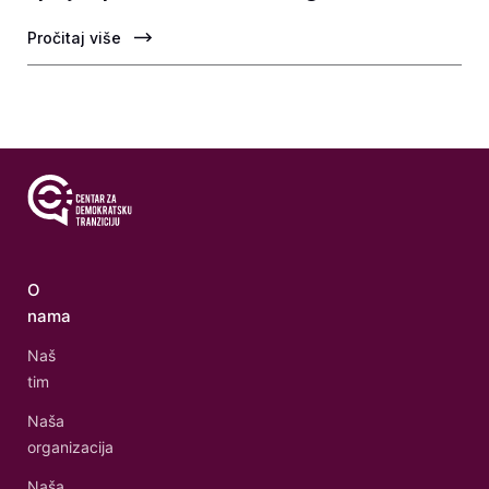
Pročitaj više
O
nama
Naš
tim
Naša
organizacija
Naša