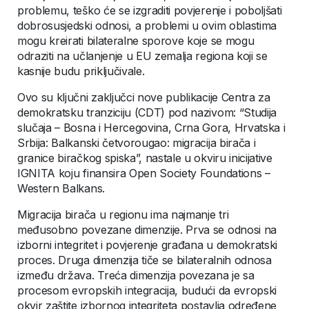
problemu, teško će se izgraditi povjerenje i poboljšati
dobrosusjedski odnosi, a problemi u ovim oblastima
mogu kreirati bilateralne sporove koje se mogu
odraziti na učlanjenje u EU zemalja regiona koji se
kasnije budu priključivale.
Ovo su ključni zaključci nove publikacije Centra za
demokratsku tranziciju (CDT) pod nazivom: “Studija
slučaja – Bosna i Hercegovina, Crna Gora, Hrvatska i
Srbija: Balkanski četvorougao: migracija birača i
granice biračkog spiska”, nastale u okviru inicijative
IGNITA koju finansira Open Society Foundations –
Western Balkans.
Migracija birača u regionu ima najmanje tri
međusobno povezane dimenzije. Prva se odnosi na
izborni integritet i povjerenje građana u demokratski
proces. Druga dimenzija tiče se bilateralnih odnosa
između država. Treća dimenzija povezana je sa
procesom evropskih integracija, budući da evropski
okvir zaštite izbornog integriteta postavlja određene