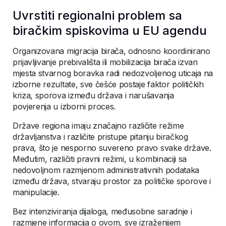
Uvrstiti regionalni problem sa
biračkim spiskovima u EU agendu
Organizovana migracija birača, odnosno koordinirano
prijavljivanje prebivališta ili mobilizacija birača izvan
mjesta stvarnog boravka radi nedozvoljenog uticaja na
izborne rezultate, sve češće postaje faktor političkih
kriza, sporova između država i narušavanja
povjerenja u izborni proces.
Države regiona imaju značajno različite režime
državljanstva i različite pristupe pitanju biračkog
prava, što je nesporno suvereno pravo svake države.
Međutim, različiti pravni režimi, u kombinaciji sa
nedovoljnom razmjenom administrativnih podataka
između država, stvaraju prostor za političke sporove i
manipulacije.
Bez intenziviranja dijaloga, međusobne saradnje i
razmjene informacija o ovom, sve izraženijem