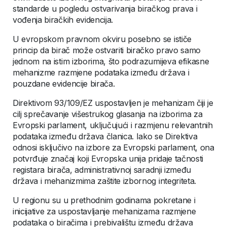
standarde u pogledu ostvarivanja biračkog prava i
vođenja biračkih evidencija.
U evropskom pravnom okviru posebno se ističe
princip da birač može ostvariti biračko pravo samo
jednom na istim izborima, što podrazumijeva efikasne
mehanizme razmjene podataka između država i
pouzdane evidencije birača.
Direktivom 93/109/EZ uspostavljen je mehanizam čiji je
cilj sprečavanje višestrukog glasanja na izborima za
Evropski parlament, uključujući i razmjenu relevantnih
podataka između država članica. Iako se Direktiva
odnosi isključivo na izbore za Evropski parlament, ona
potvrđuje značaj koji Evropska unija pridaje tačnosti
registara birača, administrativnoj saradnji između
država i mehanizmima zaštite izbornog integriteta.
U regionu su u prethodnim godinama pokretane i
inicijative za uspostavljanje mehanizama razmjene
podataka o biračima i prebivalištu između država