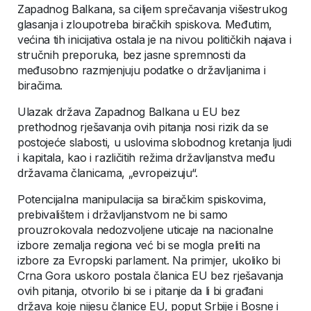
Zapadnog Balkana, sa ciljem sprečavanja višestrukog
glasanja i zloupotreba biračkih spiskova. Međutim,
većina tih inicijativa ostala je na nivou političkih najava i
stručnih preporuka, bez jasne spremnosti da
međusobno razmjenjuju podatke o državljanima i
biračima.
Ulazak država Zapadnog Balkana u EU bez
prethodnog rješavanja ovih pitanja nosi rizik da se
postojeće slabosti, u uslovima slobodnog kretanja ljudi
i kapitala, kao i različitih režima državljanstva među
državama članicama, „evropeizuju“.
Potencijalna manipulacija sa biračkim spiskovima,
prebivalištem i državljanstvom ne bi samo
prouzrokovala nedozvoljene uticaje na nacionalne
izbore zemalja regiona već bi se mogla preliti na
izbore za Evropski parlament. Na primjer, ukoliko bi
Crna Gora uskoro postala članica EU bez rješavanja
ovih pitanja, otvorilo bi se i pitanje da li bi građani
država koje nijesu članice EU, poput Srbije i Bosne i