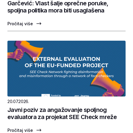
Garčević: Vlast šalje oprečne poruke,
spoljna politika mora biti usaglašena
Pročitaj više
20.07.2026.
Javni poziv za angažovanje spoljnog
evaluatora za projekat SEE Check mreže
Pročitaj više