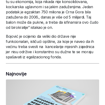
tu su ekonomija, koja nikada nije konsolidovana,
kockarska uglavnom i sa jakim zaduženjima. Jedan
podatak je egzaktan 750 miliona je Crna Gora bila
zadužena do 2006., danas je više od 5 milijardi. Taj
balon može da pukne, a treba da isfinansira ovo čudo
od birokratije” istakao je on.
Bojović je ocijenio da veliki dio države nije
funkcionalan, ističući opštine, za koje je naveo da ih
većinu treba svesti na kancelarije mjesnih zajednica
jer nisu održive i konstantno su dužne te se moraju
spašavati iz egalizacionog fonda.
Najnovije