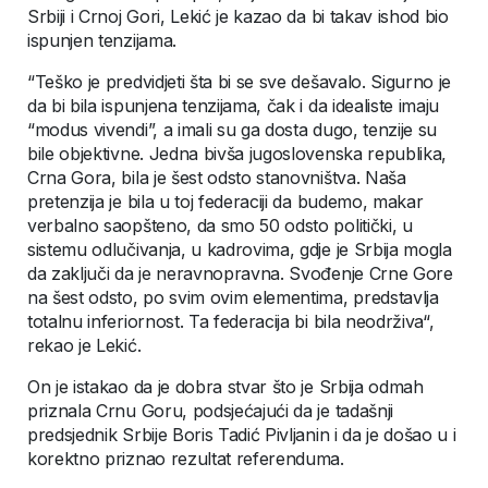
Srbiji i Crnoj Gori, Lekić je kazao da bi takav ishod bio
ispunjen tenzijama.
“Teško je predvidjeti šta bi se sve dešavalo. Sigurno je
da bi bila ispunjena tenzijama, čak i da idealiste imaju
“modus vivendi”, a imali su ga dosta dugo, tenzije su
bile objektivne. Jedna bivša jugoslovenska republika,
Crna Gora, bila je šest odsto stanovništva. Naša
pretenzija je bila u toj federaciji da budemo, makar
verbalno saopšteno, da smo 50 odsto politički, u
sistemu odlučivanja, u kadrovima, gdje je Srbija mogla
da zaključi da je neravnopravna. Svođenje Crne Gore
na šest odsto, po svim ovim elementima, predstavlja
totalnu inferiornost. Ta federacija bi bila neodrživa“,
rekao je Lekić.
On je istakao da je dobra stvar što je Srbija odmah
priznala Crnu Goru, podsjećajući da je tadašnji
predsjednik Srbije Boris Tadić Pivljanin i da je došao u i
korektno priznao rezultat referenduma.