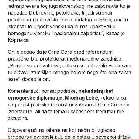
jedna prevara tog jugoslovenskog, ne zaboravite ko je
napadao Dubrovnik, petokraka, ti ljudi su imali
petokraku na glavi što je bila dodatna prevara, oni su
iskoristili to jugoslovensku da bi nas upakovali u
homogenu vjersku i nacionalnu zajednicu“, kazao je
Koprivica.
On je dodao da je Crna Gora pred referendum
praktično bila protektorat međunarodne zajednice.
„Pravila su prihvatili svi, odluku su prihvatili svi. Ja sam
tu državu zamišljao mnogo boljom nego što ona zaista
jeste“, dodao je on.
Komentarišući porast podrške,
nekadašnji šef
crnogorske diplomatije, Miodrag Lekić,
rekao je da
ga porast podrške u korist nezavisnosti Crne Gore ne
iznenađuje, ali da ta tema u sadašnjem trenutku nije
aktuelna.
Odgovarajući na pitanje na koji način bi izgledao
crnogorski evropski put, da je ostala u saveznoj državi