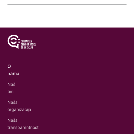
O
nama
Naš
tim
Naša
organizacija
Naša
transparentnost