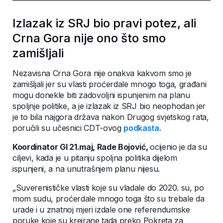
Izlazak iz SRJ bio pravi potez, ali
Crna Gora nije ono što smo
zamišljali
Nezavisna Crna Gora nije onakva kakvom smo je
zamišljali jer su vlasti proćerdale mnogo toga, građani
mogu donekle biti zadovoljni ispunjenim na planu
spoljnje politike, a je izlazak iz SRJ bio neophodan jer
je to bila najgora država nakon Drugog svjetskog rata,
poručili su učesnici CDT-ovog
podkasta.
Koordinator GI 21.maj, Rade Bojović,
ocijenio je da su
ciljevi, kada je u pitanju spoljna politika dijelom
ispunjeni, a na unutrašnjem planu nijesu.
„Suverenističke vlasti koje su vladale do 2020. su, po
mom sudu, proćerdale mnogo toga što su trebale da
urade i u znatnoj mjeri izdale one referendumske
poruke koje su kreirane tada preko Pokreta za