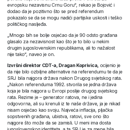
evropsku nezavisnu Crnu Goru“, rekao je Bojović i
dodao da je pozitivno što se pred referendum
pokazalo se da se mogu nadići partijske uskosti i teško
političkog nasljeđa.
„Mnogo bih se bolje osjećao da je 90 odsto građana
glasalo za nezavisnost kao što je to bilo u nekim
drugim jugoslovenskim republikama, ali to nažalost
nije tako“, naveo je on.
Izvršni direktor CDT-a, Dragan Koprivica,
ocijenio je
da nije bilo ozbiljne alternative na referendumu te da je
SRJ bila najgora država nakon Drugog svjetskog rata.
„Nakon referenduma 1992. stvorila se jedna država
koja je bila najgora u Evropi poslije drugog svjetskog
rata. Rezime je – generator ratova, ne i jedina
odgovorna, ali su krenuli iz te naše države, ja je nikad
nisam osjećao kao svoju. Najveća inflacija, pljačka
sopstvenih građana, ubistva, ratovi, sve ono što
najgore što može da se zamisli. U meni ima dosta
jugoslovenskog identiteta, a ta SRJ je za mene bila