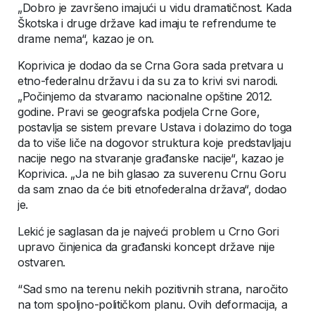
„Dobro je završeno imajući u vidu dramatičnost. Kada
Škotska i druge države kad imaju te refrendume te
drame nema“, kazao je on.
Koprivica je dodao da se Crna Gora sada pretvara u
etno-federalnu državu i da su za to krivi svi narodi.
„Počinjemo da stvaramo nacionalne opštine 2012.
godine. Pravi se geografska podjela Crne Gore,
postavlja se sistem prevare Ustava i dolazimo do toga
da to više liče na dogovor struktura koje predstavljaju
nacije nego na stvaranje građanske nacije“, kazao je
Koprivica. „Ja ne bih glasao za suverenu Crnu Goru
da sam znao da će biti etnofederalna država“, dodao
je.
Lekić je saglasan da je najveći problem u Crno Gori
upravo činjenica da građanski koncept države nije
ostvaren.
“Sad smo na terenu nekih pozitivnih strana, naročito
na tom spoljno-političkom planu. Ovih deformacija, a