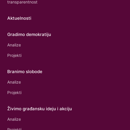
transparentnost
Aktuelnosti
Gradimo demokratiju
Analize
Projekti
Branimo slobode
Analize
Projekti
Živimo građansku ideju i akciju
Analize
Projekti