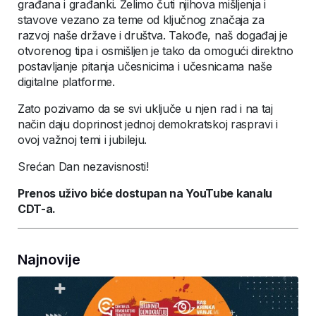
građana i građanki. Želimo čuti njihova mišljenja i
stavove vezano za teme od ključnog značaja za
razvoj naše države i društva. Takođe, naš događaj je
otvorenog tipa i osmišljen je tako da omogući direktno
postavljanje pitanja učesnicima i učesnicama naše
digitalne platforme.
Zato pozivamo da se svi uključe u njen rad i na taj
način daju doprinost jednoj demokratskoj raspravi i
ovoj važnoj temi i jubileju.
Srećan Dan nezavisnosti!
Prenos uživo biće dostupan na YouTube kanalu
CDT-a.
Najnovije