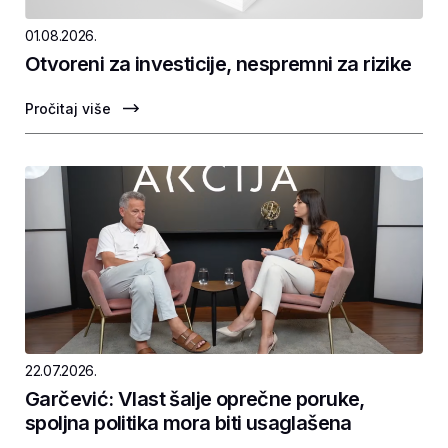
01.08.2026.
Otvoreni za investicije, nespremni za rizike
Pročitaj više
22.07.2026.
Garčević: Vlast šalje oprečne poruke,
spoljna politika mora biti usaglašena