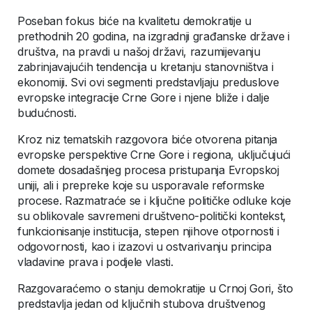
Poseban fokus biće na kvalitetu demokratije u
prethodnih 20 godina, na izgradnji građanske države i
društva, na pravdi u našoj državi, razumijevanju
zabrinjavajućih tendencija u kretanju stanovništva i
ekonomiji. Svi ovi segmenti predstavljaju preduslove
evropske integracije Crne Gore i njene bliže i dalje
budućnosti.
Kroz niz tematskih razgovora biće otvorena pitanja
evropske perspektive Crne Gore i regiona, uključujući
domete dosadašnjeg procesa pristupanja Evropskoj
uniji, ali i prepreke koje su usporavale reformske
procese. Razmatraće se i ključne političke odluke koje
su oblikovale savremeni društveno-politički kontekst,
funkcionisanje institucija, stepen njihove otpornosti i
odgovornosti, kao i izazovi u ostvarivanju principa
vladavine prava i podjele vlasti.
Razgovaraćemo o stanju demokratije u Crnoj Gori, što
predstavlja jedan od ključnih stubova društvenog