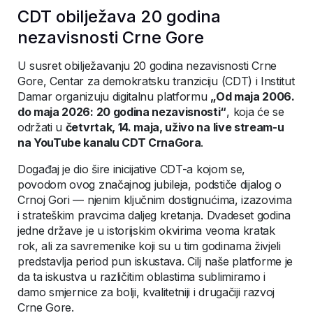
CDT obilježava 20 godina
nezavisnosti Crne Gore
U susret obilježavanju 20 godina nezavisnosti Crne
Gore, Centar za demokratsku tranziciju (CDT) i Institut
Damar organizuju digitalnu platformu
„Od maja 2006.
do maja 2026: 20 godina nezavisnosti“
, koja će se
održati u
četvrtak, 14. maja, uživo na live stream-u
na YouTube kanalu CDT CrnaGora
.
Događaj je dio šire inicijative CDT-a kojom se,
povodom ovog značajnog jubileja, podstiče dijalog o
Crnoj Gori — njenim ključnim dostignućima, izazovima
i strateškim pravcima daljeg kretanja. Dvadeset godina
jedne države je u istorijskim okvirima veoma kratak
rok, ali za savremenike koji su u tim godinama živjeli
predstavlja period pun iskustava. Cilj naše platforme je
da ta iskustva u različitim oblastima sublimiramo i
damo smjernice za bolji, kvalitetniji i drugačiji razvoj
Crne Gore.