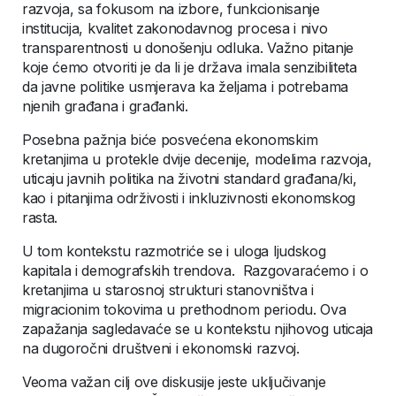
razvoja, sa fokusom na izbore, funkcionisanje
institucija, kvalitet zakonodavnog procesa i nivo
transparentnosti u donošenju odluka. Važno pitanje
koje ćemo otvoriti je da li je država imala senzibiliteta
da javne politike usmjerava ka željama i potrebama
njenih građana i građanki.
Posebna pažnja biće posvećena ekonomskim
kretanjima u protekle dvije decenije, modelima razvoja,
uticaju javnih politika na životni standard građana/ki,
kao i pitanjima održivosti i inkluzivnosti ekonomskog
rasta.
U tom kontekstu razmotriće se i uloga ljudskog
kapitala i demografskih trendova. Razgovaraćemo i o
kretanjima u starosnoj strukturi stanovništva i
migracionim tokovima u prethodnom periodu. Ova
zapažanja sagledavaće se u kontekstu njihovog uticaja
na dugoročni društveni i ekonomski razvoj.
Veoma važan cilj ove diskusije jeste uključivanje