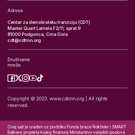
Adresa
Centar za demokratsku tranziciju (CDT)
Master Quart Lamela F2/11, sprat 9
81000 Podgorica, Crna Gora
cdt@cdtmn.org
Društvene
mreže
Copyright © 2023. www.cdtmn.org | All rights
reserved.
Ovaj sajt je urađen uz podršku Fonda braće Rokfeler i SMART
Balkans projekta kojeg finansira Ministarstvo vanjskih poslova