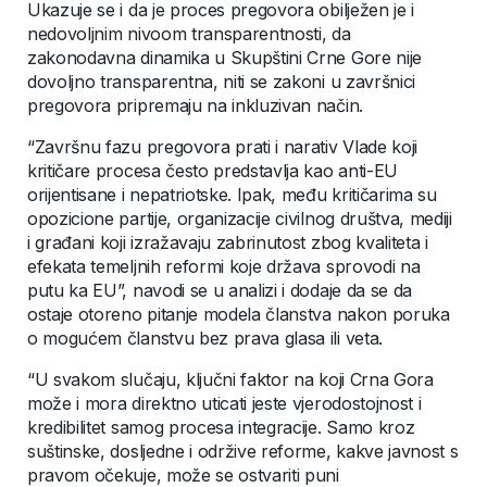
Ukazuje se i da je proces pregovora obilježen je i
nedovoljnim nivoom transparentnosti, da
zakonodavna dinamika u Skupštini Crne Gore nije
dovoljno transparentna, niti se zakoni u završnici
pregovora pripremaju na inkluzivan način.
“Završnu fazu pregovora prati i narativ Vlade koji
kritičare procesa često predstavlja kao anti-EU
orijentisane i nepatriotske. Ipak, među kritičarima su
opozicione partije, organizacije civilnog društva, mediji
i građani koji izražavaju zabrinutost zbog kvaliteta i
efekata temeljnih reformi koje država sprovodi na
putu ka EU”, navodi se u analizi i dodaje da se da
ostaje otoreno pitanje modela članstva nakon poruka
o mogućem članstvu bez prava glasa ili veta.
“U svakom slučaju, ključni faktor na koji Crna Gora
može i mora direktno uticati jeste vjerodostojnost i
kredibilitet samog procesa integracije. Samo kroz
suštinske, dosljedne i održive reforme, kakve javnost s
pravom očekuje, može se ostvariti puni