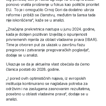
ponovo vratila proširenje u fokus kao politički prioritet
EU. To je i omogućilo Crnoj Gori da dodatno ubrza
reforme i približi se članstvu, međutim ta šansa tada
nije iskorišćena“, kaže se u analizi.
„Značajna prekretnica nastupa u junu 2024. godine,
kada je dobijen pozitivan Izvještaj o ispunjenosti
privremenih mjerila za oblast vladavine prava (IBAR).
Time je otvoren put za ulazak u završnu fazu
pregovora i zatvaranje pregovaračkih poglavlja“,
dodaje se u analizi.
Ukazuje se da je aktuelna vlast obećala da ćemo
članica postati do 2028. godine.
„I pored ovih optimističnih najava, iz evropskih
institucija kontinuirano se naglašava potreba za
održivim i na zaslugama zasnovanim rezultatima,
posebno u oblasti vladavine prava“, dodaje se u
analizi.