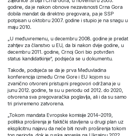
zajednice Srbija i Crna Gora, u novembru 2005.
godine, da je nakon obnove nezavisnosti Crna Gora
dobila mandat da direktno pregovara, pa je SSP
potpisan u oktobru 2007. godine i stupio je na snagu u
maju 2010.
„U međuvremenu, u decembru 2008. godine je predat
zahtjev za članstvo u EU, da bi nakon dvije godine, u
decembru 2011. godine, Crnoj Gori bio potvrđen
status kandidatkinje“, podsjeća se u dokumentu.
Takođe, podsjeća se da je prva Međuvladina
konferencija između Crne Gore i EU kojom su
zvanično otvoreni pristupni pregovori održana je u
junu 2012. godine, te su u periodu od 2012. do 2020,
otvorena sva pregovaračka poglavlja, ali i da su samo
tri privremeno zatvorena.
„Tokom mandata Evropske komisije 2014–2019,
politika proširenja je faktički stavljena u drugi plan uz
eksplicitnu najavu da neće biti novih proširenja tokom
tog perioda, dok je ruska agresija na Ukrajinu 2022.