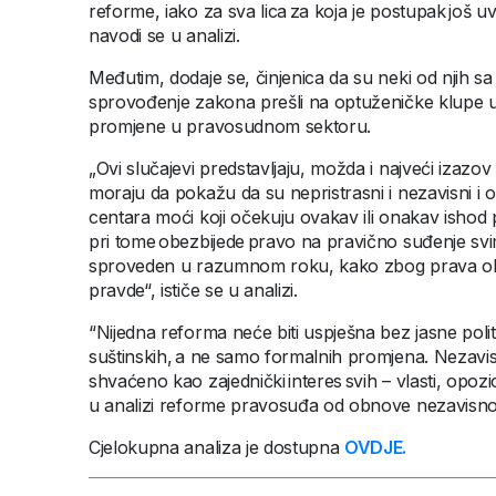
reforme, iako za sva lica za koja je postupak još uvi
navodi se u analizi.
Međutim, dodaje se, činjenica da su neki od njih s
sprovođenje zakona prešli na optuženičke klupe u
promjene u pravosudnom sektoru.
„Ovi slučajevi predstavljaju, možda i najveći izazov
moraju da pokažu da su nepristrasni i nezavisni i od 
centara moći koji očekuju ovakav ili onakav ishod p
pri tome obezbijede pravo na pravično suđenje svim
sproveden u razumnom roku, kako zbog prava okri
pravde“, ističe se u analizi.
“Nijedna reforma neće biti uspješna bez jasne poli
suštinskih, a ne samo formalnih promjena. Nezavis
shvaćeno kao zajednički interes svih – vlasti, opozic
u analizi reforme pravosuđa od obnove nezavisno
Cjelokupna analiza je dostupna
OVDJE.