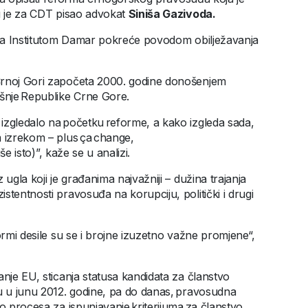
ju je za CDT pisao advokat
Siniša Gazivoda.
T sa Institutom Damar pokreće povodom obilježavanja
Crnoj Gori započeta 2000. godine donošenjem
šnje Republike Crne Gore.
izgledalo na početku reforme, a kako izgleda sada,
m izrekom – plus ça change,
še isto)”, kaže se u analizi.
ugla koji je građanima najvažniji – dužina trajanja
stentnosti pravosuđa na korupciju, politički i drugi
ormi desile su se i brojne izuzetno važne promjene“,
anje EU, sticanja statusa kandidata za članstvo
ju u junu 2012. godine, pa do danas, pravosudna
o procesa za ispunjavanje kriterijuma za članstvo