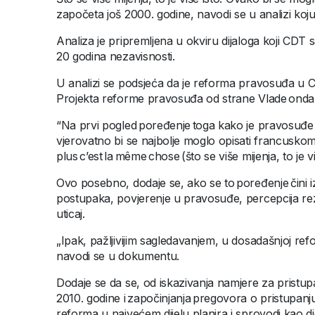
započeta još 2000. godine, navodi se u analizi ko
Analiza je pripremljena u okviru dijaloga koji CD
20 godina nezavisnosti.
U analizi se podsjeća da je reforma pravosuđa u 
Projekta reforme pravosuđa od strane Vlade onda
“Na prvi pogled poređenje toga kako je pravosuđe 
vjerovatno bi se najbolje moglo opisati francusko
plus c’est la même chose (što se više mijenja, to je vi
Ovo posebno, dodaje se, ako se to poređenje čini iz 
postupaka, povjerenje u pravosuđe, percepcija rezi
uticaj.
„Ipak, pažljivijim sagledavanjem, u dosadašnjoj ref
navodi se u dokumentu.
Dodaje se da se, od iskazivanja namjere za pristup
2010. godine i započinjanja pregovora o pristupan
reforma u najvećem dijelu planira i sprovodi kao di