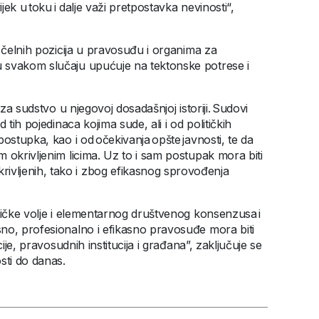
jek u toku i dalje važi pretpostavka nevinosti“,
a čelnih pozicija u pravosuđu i organima za
 svakom slučaju upućuje na tektonske potrese i
 za sudstvo u njegovoj dosadašnjoj istoriji. Sudovi
tih pojedinaca kojima sude, ali i od političkih
ostupka, kao i od očekivanja opšte javnosti, te da
 okrivljenim licima. Uz to i sam postupak mora biti
vljenih, tako i zbog efikasnog sprovođenja
tičke volje i elementarnog društvenog konsenzusa i
no, profesionalno i efikasno pravosuđe mora biti
ije, pravosudnih institucija i građana”, zaključuje se
sti do danas.