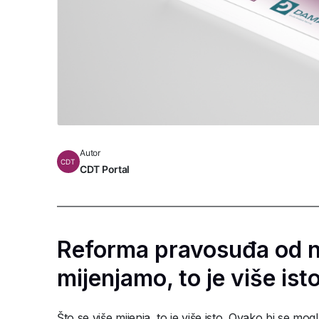
Autor
CDT
CDT Portal
Reforma pravosuđa od ne
mijenjamo, to je više ist
Što se više mijenja, to je više isto. Ovako bi se m