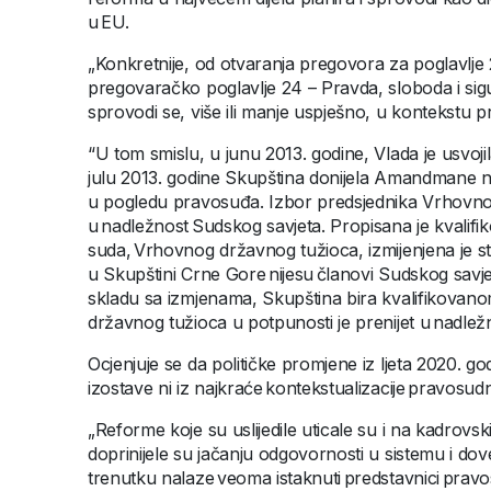
u EU.
„Konkretnije, od otvaranja pregovora za poglavlje
pregovaračko poglavlje 24 – Pravda, sloboda i si
sprovodi se, više ili manje uspješno, u kontekstu p
“U tom smislu, u junu 2013. godine, Vlada je usvojil
julu 2013. godine Skupština donijela Amandmane na
u pogledu pravosuđa. Izbor predsjednika Vrhovnog 
u nadležnost Sudskog savjeta. Propisana je kvalifi
suda, Vrhovnog državnog tužioca, izmijenjena je st
u Skupštini Crne Gore nijesu članovi Sudskog savje
skladu sa izmjenama, Skupština bira kvalifikovan
državnog tužioca u potpunosti je prenijet u nadle
Ocjenjuje se da političke promjene iz ljeta 2020. 
izostave ni iz najkraće kontekstualizacije pravosu
„Reforme koje su uslijedile uticale su i na kadrovs
doprinijele su jačanju odgovornosti u sistemu i do
trenutku nalaze veoma istaknuti predstavnici pravo