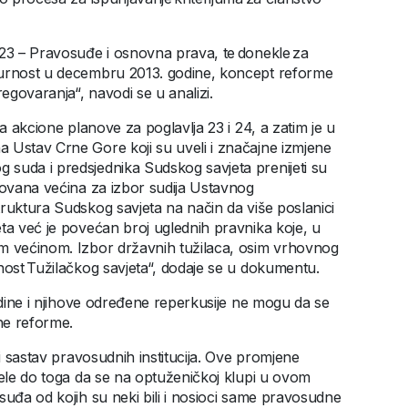
 23 – Pravosuđe i osnovna prava, te donekle za
gurnost u decembru 2013. godine, koncept reforme
regovaranja“, navodi se u analizi.
a akcione planove za poglavlja 23 i 24, a zatim je u
 Ustav Crne Gore koji su uveli i značajne izmjene
suda i predsjednika Sudskog savjeta prenijeti su
kovana većina za izbor sudija Ustavnog
ruktura Sudskog savjeta na način da više poslanici
ta već je povećan broj uglednih pravnika koje, u
om većinom. Izbor državnih tužilaca, osim vrhovnog
žnost Tužilačkog savjeta“, dodaje se u dokumentu.
godine i njihove određene reperkusije ne mogu da se
dne reforme.
ki sastav pravosudnih institucija. Ove promjene
vele do toga da se na optuženičkoj klupi u ovom
suđa od kojih su neki bili i nosioci same pravosudne