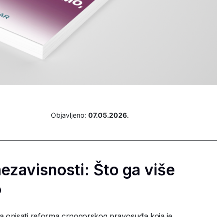
Objavljeno:
07.05.2026.
zavisnosti: Što ga više
o
ogla opisati reforma crnogorskog pravosuđa koja je