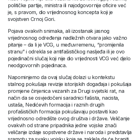
političke partije, ministra ili najodgovornije oficire već
je, s pravom, dio vrijednosnog koncepta koji je
svojstven Crnoj Gori.
Pojava ovakvih snimaka, ali izostanak jasnog
vrijednosnog određenja nadležnih otvara jako važno
pitanje – da li je VCG, u međuvremenu, “promijenila
stranu” i odrekla se antifašističkog nasljeđa ili je ovo
pojedinačni slučaj koji nije dio vrijednosti VCG već djelo
neodgovornih pojedinaca.
Napominjemo da ovaj slučaj dolazi u kontekstu
stalnog pokušaja revizije istorijskih događaja i pokušaja
promjene činjenica vezanih za Drugi svjetski rat, na
način da se osvjedočeni saradnici fašista, nacista,
ustaša, Nedićevih formacija i raznih drugih
profašističkih formacija pokušavaju postaviti kao
vrijednosno odredište ovog društva i države. Veličanje
ovakvih od strane pripadnika jedne vojske znači
veličanje izdaje sopstvene države i naroda i predstavlja
sramotu za svaku vojsku koja se zaklela da će braniti