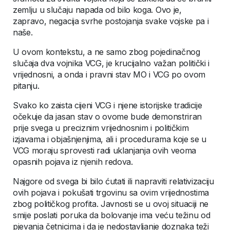
zemlju u slučaju napada od bilo koga. Ovo je,
zapravo, negacija svrhe postojanja svake vojske pa i
naše.
U ovom kontekstu, a ne samo zbog pojedinačnog
slučaja dva vojnika VCG, je krucijalno važan politički i
vrijednosni, a onda i pravni stav MO i VCG po ovom
pitanju.
Svako ko zaista cijeni VCG i njene istorijske tradicije
očekuje da jasan stav o ovome bude demonstriran
prije svega u preciznim vrijednosnim i političkim
izjavama i objašnjenjima, ali i procedurama koje se u
VCG moraju sprovesti radi uklanjanja ovih veoma
opasnih pojava iz njenih redova.
Najgore od svega bi bilo ćutati ili napraviti relativizaciju
ovih pojava i pokušati trgovinu sa ovim vrijednostima
zbog političkog profita. Javnosti se u ovoj situaciji ne
smije poslati poruka da bolovanje ima veću težinu od
pjevanja četnicima i da je nedostavljanje doznaka teži