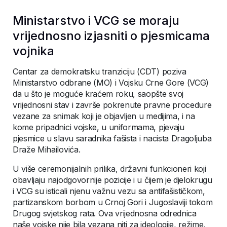
Ministarstvo i VCG se moraju
vrijednosno izjasniti o pjesmicama
vojnika
Centar za demokratsku tranziciju (CDT) poziva
Ministarstvo odbrane (MO) i Vojsku Crne Gore (VCG)
da u što je moguće kraćem roku, saopšte svoj
vrijednosni stav i završe pokrenute pravne procedure
vezane za snimak koji je objavljen u medijima, i na
kome pripadnici vojske, u uniformama, pjevaju
pjesmice u slavu saradnika fašista i nacista Dragoljuba
Draže Mihailovića.
U više ceremonijalnih prilika, državni funkcioneri koji
obavljaju najodgovornije pozicije i u čijem je djelokrugu
i VCG su isticali njenu važnu vezu sa antifašističkom,
partizanskom borbom u Crnoj Gori i Jugoslaviji tokom
Drugog svjetskog rata. Ova vrijednosna odrednica
naše vojske nije bila vezana niti za ideologije, režime,