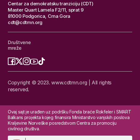
Centar za demokratsku tranziciju (CDT)
Master Quart Lamela F2/11, sprat 9
81000 Podgorica, Crna Gora
cdt@cdtmn.org
Društvene
mreže
Copyright © 2023. www.cdtmn.org | All rights
reserved.
Ovaj sajt je urađen uz podršku Fonda braće Rokfeler i SMART
Balkans projekta kojeg finansira Ministarstvo vanjskih poslova
Kraljevine Norveške posredstvom Centra za promociju
civilnog društva.