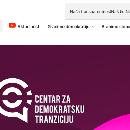
Naša transparentnost
Naš tim
Na
Aktuelnosti
Gradimo demokratiju
Branimo slob