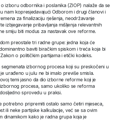
 o izboru odbornika i poslanika (ZIOP) nalaže da se
 nam kopresjedavajući Odborom i drugi članovi i
remena za finalizaciju rješenja, neodržavanje
te izbjegavanje pribavljanja mišljenja relevantnih
, ne smiju biti modus za nastavak ove reforme.
om preostale tri radne grupe: jedna koja će
dominantno baviti biračkim spiskom i treća koja bi
akon o političkim partijama i etički kodeks.
 segmenata izbornog procesa koji su preskočeni u
e urađeno u julu ne bi imalo previše smisla.
voj temi jasno da dio izborne reforme koji je
g izbornog procesa, samo ukoliko se reforma
a dosljedno sprovedu u praksi.
je potrebno pripremiti ostalo samo četiri mjeseca,
li neke partijske kalkulacije, već se sa ovim
om dinamikom kako je radna grupa koja je