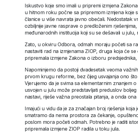
Iskustvo koje smo imali u pripremi izmjena Zakona
u hitnom roku počne sa pripremom izmjena koje su
članice u više navrata javno obećali. Nedostatak v
ozbiljnije javne rasprave o predloženim rješenjima, 
međunarodnih institucija koji su se dešavali u julu
Zato, u okviru Odbora, odmah moraju početi sa rad
nastaviti rad na izmjenama ZIOP, druga koja će se 
pripremala izmjene Zakona o izboru predsjednika, Z
Napominjemo da postoji dvadesetak veoma važnih
prvom krugu reforme, bez čijeg usvajanja ono što j
Vjerujemo da je svima sa elementarnim znanjem o o
usvojen u julu može predstavljati preduslov bolje
nastavi, riješe važna preostala pitanja, a onda on
Imajući u vidu da je za značajan broj rješenja koja 
smatramo da nema prostora za čekanje, opuštenost i
poslom mora početi odmah. Potrebno je raditi ist
pripremala izmjene ZIOP radila u toku jula.