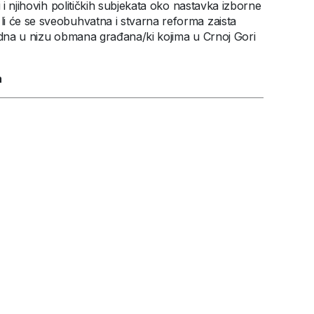
 i njihovih političkih subjekata oko nastavka izborne
i će se sveobuhvatna i stvarna reforma zaista
 jedna u nizu obmana građana/ki kojima u Crnoj Gori
a