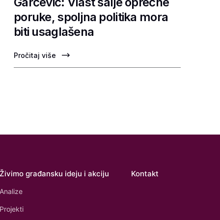
Garčević: Vlast šalje oprečne
poruke, spoljna politika mora
biti usaglašena
Pročitaj više
Živimo građansku ideju i akciju
Kontakt
Analize
Projekti