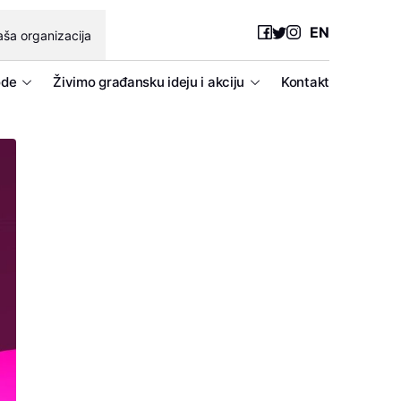
EN
ša organizacija
ode
Živimo građansku ideju i akciju
Kontakt