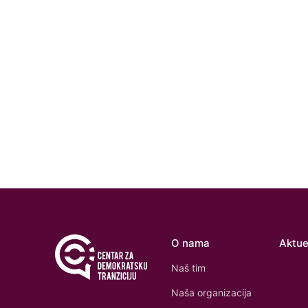
O nama
Aktue
Naš tim
Naša organizacija