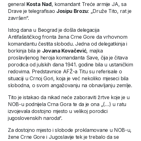
general
Kosta Nađ
, komandant Treće armije JA, sa
Drave je telegrafisao
Josipu Brozu
: „Druže Tito, rat je
završen“.
Istog dana u Beograd je došla delegacija
Antifašističkog fronta žena Crne Gore da vrhovnom
komandantu čestita slobodu. Jedna od delegatkinja i
borkinja bila je
Jovana Kovačević
, majka
proslavljenog heroja komandanta Save, čija je čitava
porodica od julskih dana 1941. godine bila u ustaničkim
redovima. Predstavnice AFŽ-a Titu su referisale o
situaciji u Crnoj Gori, koja je već nekoliko mjeseci bila
slobodna, o svom angažovanju na obnavljanju zemlje.
Tito je istakao da nikad neće zaboraviti žrtve koje je u
NOB-u podnijela Crna Gora te da je ona „(…) u ratu
izvojevala dostojno mjesto u velikoj porodici
jugoslovenskih naroda“.
Za dostojno mjesto i slobode proklamovane u NOB-u,
žene Crne Gore i Jugoslavije tek je trebalo da se