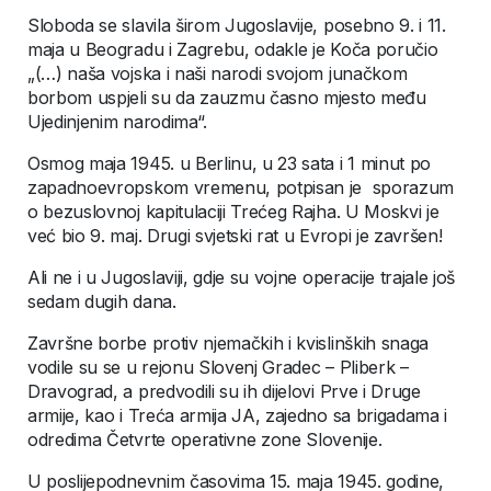
Sloboda se slavila širom Jugoslavije, posebno 9. i 11.
maja u Beogradu i Zagrebu, odakle je Koča poručio
„(…) naša vojska i naši narodi svojom junačkom
borbom uspjeli su da zauzmu časno mjesto među
Ujedinjenim narodima“.
Osmog maja 1945. u Berlinu, u 23 sata i 1 minut po
zapadnoevropskom vremenu, potpisan je sporazum
o bezuslovnoj kapitulaciji Trećeg Rajha. U Moskvi je
već bio 9. maj. Drugi svjetski rat u Evropi je završen!
Ali ne i u Jugoslaviji, gdje su vojne operacije trajale još
sedam dugih dana.
Završne borbe protiv njemačkih i kvislinških snaga
vodile su se u rejonu Slovenj Gradec – Pliberk –
Dravograd, a predvodili su ih dijelovi Prve i Druge
armije, kao i Treća armija JA, zajedno sa brigadama i
odredima Četvrte operativne zone Slovenije.
U poslijepodnevnim časovima 15. maja 1945. godine,