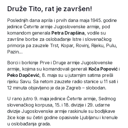
Druže Tito, rat je završen!
Poslednjih dana aprila i prvih dana maja 1945. godine
jedinice Četvrte armije Jugoslovenske armije, pod
komandom generala
Petra Drapšina
, vodile su
završne borbe za oslobađanje Istre i slovenačkog
primorja pa zauzele Trst, Kopar, Rovinj, Rijeku, Pulu,
Pazin…
Borci i borkinje Prve i Druge armije Jugoslovenske
armije, kojima su komandovali generali
Koča Popović
i
Peko Dapčević
, 8. maja su u jutarnjim satima prešli
rijeku Savu. Sa netom zauzete radio stanice u 11 sati i
12 minuta objavljeno je da je Zagreb – slobodan.
U rano jutro 9. maja jedinice Četvrte armije, Sedmog
slovenačkog korpusa, 15. i 18. divizije i 29. udarne
divizije Jugoslovenske armije raskinule su bodljikave
žice koje su četiri godine opasivale Ljubljanu i krenule
u oslobađanja grada.