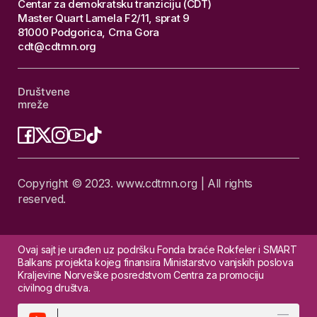
Centar za demokratsku tranziciju (CDT)
Master Quart Lamela F2/11, sprat 9
81000 Podgorica, Crna Gora
cdt@cdtmn.org
Društvene
mreže
Copyright © 2023. www.cdtmn.org | All rights
reserved.
Ovaj sajt je urađen uz podršku Fonda braće Rokfeler i SMART
Balkans projekta kojeg finansira Ministarstvo vanjskih poslova
Kraljevine Norveške posredstvom Centra za promociju
civilnog društva.