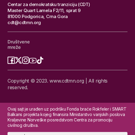
Centar za demokratsku tranziciju (CDT)
Master Quart Lamela F2/11, sprat 9
81000 Podgorica, Crna Gora
cdt@cdtmn.org
Društvene
mreže
Copyright © 2023. www.cdtmn.org | All rights
reserved.
Ovaj sajt je urađen uz podršku Fonda braće Rokfeler i SMART
Balkans projekta kojeg finansira Ministarstvo vanjskih poslova
Kraljevine Norveške posredstvom Centra za promociju
civilnog društva.