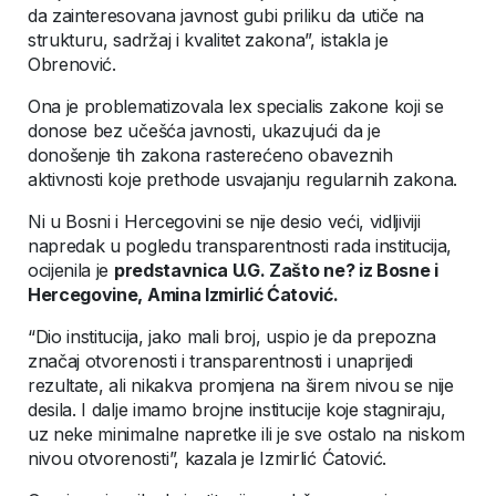
da zainteresovana javnost gubi priliku da utiče na
strukturu, sadržaj i kvalitet zakona”, istakla je
Obrenović.
Ona je problematizovala lex specialis zakone koji se
donose bez učešća javnosti, ukazujući da je
donošenje tih zakona rasterećeno obaveznih
aktivnosti koje prethode usvajanju regularnih zakona.
Ni u Bosni i Hercegovini se nije desio veći, vidljiviji
napredak u pogledu transparentnosti rada institucija,
ocijenila je
predstavnica U.G. Zašto ne? iz Bosne i
Hercegovine, Amina Izmirlić Ćatović.
“Dio institucija, jako mali broj, uspio je da prepozna
značaj otvorenosti i transparentnosti i unaprijedi
rezultate, ali nikakva promjena na širem nivou se nije
desila. I dalje imamo brojne institucije koje stagniraju,
uz neke minimalne napretke ili je sve ostalo na niskom
nivou otvorenosti”, kazala je Izmirlić Ćatović.