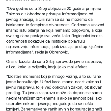
“Ove godine se u Srbiji obilježava 20 godina primjene
Zakona o slobodnom pristupu informacijama od
javnog značaja, a čini nam se da ne možemo da
istaknemo te šampione otvorenosti. Godinama unazad
imamo listu pitanja na koja nemamo odgovore, a koja
svakog dana postaje sve veća. Iako Regionalni indeks
otvorenosti pokazuje da institucije objavljuju
najosnovnije informacije, ipak izostaje pristup ključnim
informacijama”, rekla je Obrenović.
Ona je kazala da se u Srbiji sprovode javne rasprave,
ali da, kako je ocijenila, imaju jako mali efekat.
“Izostaje momenat koji je mnogo važniji, a to su rane
javne konsultacije. U fazi kada imamo nacrt zakona i
javnu raspravu, to je već oblikovan zakon, oblikovan
predlog. Tu javna rasprava može da doprinese samo
nekim tehničkim izmjenama ili ako se javnost baš jako
usprotivi nekom rješenju, moguće je da se nešto
izmijeni. Zanemarivane ranih javnih konsultacija znači