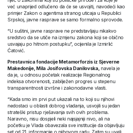
riječ o zakonima koji su političke prirode i za koje je
već unaprijed odlučeno da će se usvojiti, navodeći kao
primjer Zakon o agentima stranog uticaja u Republici
Srpskoj, javne rasprave se samo formalno sprovode.
“U suštini, javne rasprave ne predstavljaju nikakvo
sredstvo da se utiče na izmjenu zakona koji se obično
usvajaju po hitnom postupku”, ocijenila je Izmirlić
Ćatović.
Prestavnica fondacije Metamorforzis iz Sjeverne
Makedonije, Mila Josifovska Danilovska,
navela je
da je, u odnosu početak realizacije Regionalnog
indeksa otvorenosti, zabilježen progres u stepenu
transparentnosti izvršne i zakonodavne vlasti.
“Kada smo im prvi put ukazali na to koji su njihovi
nedostaci u oblasti dobrog vladanja, usvojili su jedan
strateški pristup rješavanja svih ovih problema.
Naravno, nisu dospjeli neki najsjajniji nivo, ali na
početku je Vlada obavezala sve institucije da objavljuju
set od 21. informacije o njihovom radu. Zatim su uveli