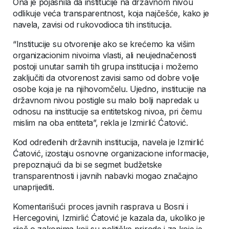
Ona je pojasnila da institucije na državnom nivou
odlikuje veća transparentnost, koja najčešće, kako je
navela, zavisi od rukovodioca tih institucija.
“Institucije su otvorenije ako se krećemo ka višim
organizacionim nivoima vlasti, ali neujednačenosti
postoji unutar samih tih grupa institucija i možemo
zaključiti da otvorenost zavisi samo od dobre volje
osobe koja je na njihovomčelu. Ujedno, institucije na
državnom nivou postigle su malo bolji napredak u
odnosu na institucije sa entitetskog nivoa, pri čemu
mislim na oba entiteta”, rekla je Izmirlić Ćatović.
Kod određenih državnih institucija, navela je Izmirlić
Ćatović, izostaju osnovne organizacione informacije,
prepoznajući da bi se segmet budžetske
transparentnosti i javnih nabavki mogao značajno
unaprijediti.
Komentarišući proces javnih rasprava u Bosni i
Hercegovini, Izmirlić Ćatović je kazala da, ukoliko je