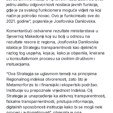
jednu alatku odgovornosti nosilaca javnih funkcija,
gdje je za svakog funkcionera moguće vidjeti na koji
način je potrošio novac. Ovo je funkcinisalo sve do
2021. godine”, pojasnila je Josifovska Danilovska.
Komentarišući ostvarene rezultate ministarstava u
Sjevernoj Makedoniji koji su bolji u odnosu na
rezultate resora iz regiona, Josifovska Danilovska
istakla je Strategiju transparentnosti kao djelimični
razlog tog uspjeha, koja je, kako je objasnila, kreirana
u konsultativnom procesu sa civilnim društvom i
insituacijama.
“Ova Strategija se uglavnom temelji na principima
Regionalnog indeksa otvorenosti, zato što je
Metamorforzis to i finansijski i ekspertski podržao.
Institucije su prepoznale vrijednost Indeksa. Cilj
Strategije je unaprjeđenje ka aktivnoj transparentnosti,
fiskalne transparnentnosti, pristupa informacija,
digitalnih sposobnosti institucija kako bi se mogli neki
procesi i automatizovati”, objasnila je ona.