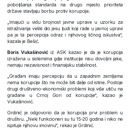
poboljšanja standarda na drugo mjesto prioriteta
države stavljaju borbu protiv korupcije.
„Imajući u vidu brojnost javne uprave u uzorku za
istraživanja veliki dio jesu ljudi koji rade u javnoj upravi
pa je ta percepcija odraz i njihovog ličnog iskustva“,
kazala je Bešić.
Boris Vukašinović
iz ASK kazao je da je korupcija
izražena u sistemima gdje institucije nisu dovoljni jake,
nemaju nezavisnost i finansijsku stabilnost.
„Građani imaju percepciju da u zapadnim zemljama
nema korupcije što ne može biti dalje od istine. Postoje
drugi društveno-ekonomski problemi koji više utiču na
građane u Crnoj Gori od korupcije“, kazao je
Vukašinović.
Grdinić je odgovorio da je korupcija prvi problem u
društvu. „Neki funkcioneri su tu 15-20 godina i niko ne
ispituje njihovu imovinu“, rekao je Grdinić.