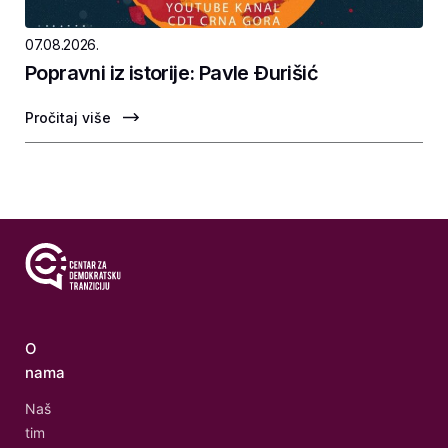
07.08.2026.
Popravni iz istorije: Pavle Ðurišić
Pročitaj više
O
nama
Naš
tim