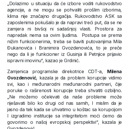
„Dolazimo u situaciju da će izbore voditi rukovodstvo
agencije, a ne mogu se pohvaliti prošlim izborima,
klima nije značajno drugačija. Rukovodstvo ASK sa
zaposlenima pokušalo je da napravi treći put, da se ne
zamjera ni bivšoj ni sadašnjoj vlasti. Prostora za
napredak nema sa ovim ljudima. Postupa se prema
nižim funkcionerima, treba se baviti putovanjima Mila
Đukanovića i Branimira Gvozdenovića, to je preče
nego da li je funkcioner iz Gusinja ili Petnjice prijavio
ispravni imovinu“, kazao je Grdinić.
Zamjenica programske direkotrice CDT-a,
Milena
Gvozdenović
, kazala je da problem korupcije vidimo
svi, kao i međunarodni međunarodni partneri, čije
poruke o raširenosti korupcije treba shvatiti ozbiljno.
„Ne možemo očekivati da naše probleme može
riješavati bilo ko drugi od nas samih, I mislim da je
jasno da tek kada se uhvatimo u koštac sa korupcijom
I izgradimo institucije sa integritetom moći ćemo da
govorimo o našoj evropskoj perspektivi“, kazala je
Gvozdenović.