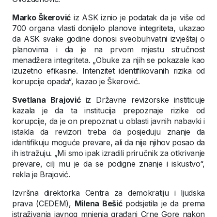
Marko Škerović
iz ASK iznio je podatak da je više od
700 organa vlasti donijelo planove integriteta, ukazao
da ASK svake godine donosi sveobuhvatni izvještaj o
planovima i da je na prvom mjestu stručnost
menadžera integriteta. „Obuke za njih se pokazale kao
izuzetno efikasne. Intenzitet identifikovanih rizika od
korupcije opada“, kazao je Škerović.
Svetlana Brajović
iz Državne revizorske institicuje
kazala je da ta institucija prepoznaje rizike od
korupcije, da je on prepoznat u oblasti javnih nabavki i
istakla da revizori treba da posjeduju znanje da
identifikuju moguće prevare, ali da nije njihov posao da
ih istražuju. „Mi smo ipak izradili priručnik za otkrivanje
prevare, cilj mu je da se podigne znanje i iskustvo“,
rekla je Brajović.
Izvršna direktorka Centra za demokratiju i ljudska
prava (CEDEM),
Milena Bešić
podsjetila je da prema
istraživanja javnog mnjenja građani Crne Gore nakon