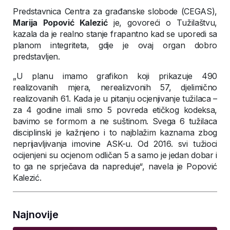
Predstavnica Centra za građanske slobode (CEGAS),
Marija Popović Kalezić
je, govoreći o Tužilaštvu,
kazala da je realno stanje frapantno kad se uporedi sa
planom integriteta, gdje je ovaj organ dobro
predstavljen.
„U planu imamo grafikon koji prikazuje 490
realizovanih mjera, nerealizvonih 57, djelimično
realizovanih 61. Kada je u pitanju ocjenjivanje tužilaca –
za 4 godine imali smo 5 povreda etičkog kodeksa,
bavimo se formom a ne suštinom. Svega 6 tužilaca
disciplinski je kažnjeno i to najblažim kaznama zbog
neprijavljivanja imovine ASK-u. Od 2016. svi tužioci
ocijenjeni su ocjenom odličan 5 a samo je jedan dobar i
to ga ne sprječava da napreduje“, navela je Popović
Kalezić.
Najnovije