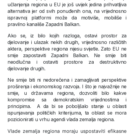
učlanjenja regiona u EU je još uvijek jedina prihvatljiva
alternativa jer od svih ponuđenih ona, na vrijednosno
ispravnoj platformi može da motiviše, mobiliše i
pravilno kanališe Zapadni Balkan.
Ako se, iz bilo kojih razloga, ostavi prostor za
djelovanje i ulazak nekih drugih, vrijednosno različitih
aktera, perspektive regiona nijesu svijetle. Zato EU ne
smije zapostaviti Zapadni Balkan. Ne smije biti
neodlučna i ostaviti prostore za destruktivno
djelovanje drugih.
Ne smije biti ni nedorečena i zamagljivati perspektive
proširenja i ekonomskog razvoja. I što je najvažnije ne
smije, u državama regiona, dozvoliti bilo kakve
kompromise sa demokratskim vrijednostima i
principima. A da bi se poboljšalo stanje u oblasti
ispunjavanja političkih kriterijuma, ta oblast se mora
pozicionirati u vrhu agendi vlada zemalja regiona.
Vlade zemalja regiona moraju uspostaviti efikasne