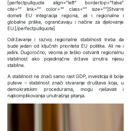
[perfectpullquote align=”left” bordertop=”false”
cite=”” link=”” color=”” class=”” size=””]Stvarni
dometi EU integracija regiona, ali i regionalne i
globalne prilike, ograničavaju i načine za djelovanje
EU.[/perfectpullquote]
Održavanje i razvoj regionalne stabilnosti treba da
bude jedan od ključnih prioriteta EU politike. Ali ne i
jedini. Dugoročno, veoma je teško ostvariti regionalnu
stabilnost ako pojedinačne države iznutra nijesu
stabilne.
A stabilnost ne znači samo rast GDP, investicija ili bolje
puteve – stabilnost znači stvaranje društava koja, u
demokratskim procedurama, mogu rješavati i
najkomplikovanija unutrašnja pitanja.