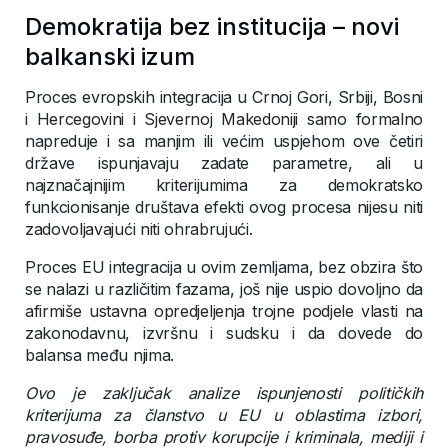
Demokratija bez institucija – novi
balkanski izum
Proces evropskih integracija u Crnoj Gori, Srbiji, Bosni
i Hercegovini i Sjevernoj Makedoniji samo formalno
napreduje i sa manjim ili većim uspjehom ove četiri
države ispunjavaju zadate parametre, ali u
najznačajnijim kriterijumima za demokratsko
funkcionisanje društava efekti ovog procesa nijesu niti
zadovoljavajući niti ohrabrujući.
Proces EU integracija u ovim zemljama, bez obzira što
se nalazi u različitim fazama, još nije uspio dovoljno da
afirmiše ustavna opredjeljenja trojne podjele vlasti na
zakonodavnu, izvršnu i sudsku i da dovede do
balansa među njima.
Ovo je zaključak analize ispunjenosti političkih
kriterijuma za članstvo u EU u oblastima izbori,
pravosuđe, borba protiv korupcije i kriminala, mediji i