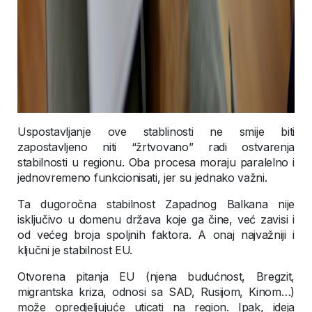
Uspostavljanje ove stablinosti ne smije biti
zapostavljeno niti “žrtvovano” radi ostvarenja
stabilnosti u regionu. Oba procesa moraju paralelno i
jednovremeno funkcionisati, jer su jednako važni.
Ta dugoročna stabilnost Zapadnog Balkana nije
isključivo u domenu država koje ga čine, već zavisi i
od većeg broja spoljnih faktora. A onaj najvažniji i
ključni je stabilnost EU.
Otvorena pitanja EU (njena budućnost, Bregzit,
migrantska kriza, odnosi sa SAD, Rusijom, Kinom…)
može opredjeljujuće uticati na region. Ipak, ideja