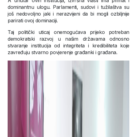
A unutar ovih institucija, izvršna vlasti ima primat i
dominantnu ulogu. Parlamenti, sudovi i tužilaštva su
još nedovoljno jaki i nerazvijeni da bi mogli ozbiljnije
parirati ovoj dominaciji.
Taj politički uticaj onemogućava prijeko potreban
demokratski razvoj u našim državama odnosno
stvaranje institucija od integriteta i kredibiliteta koje
zavređuju stvarno povjerenje građanki i građana.