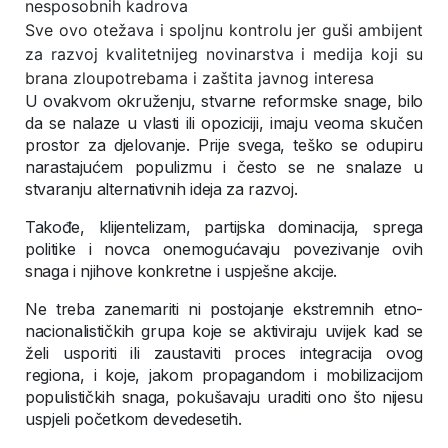
nesposobnih kadrova
Sve ovo otežava i spoljnu kontrolu jer guši ambijent
za razvoj kvalitetnijeg novinarstva i medija koji su
brana zloupotrebama i zaštita javnog interesa
U ovakvom okruženju, stvarne reformske snage, bilo
da se nalaze u vlasti ili opoziciji, imaju veoma skučen
prostor za djelovanje. Prije svega, teško se odupiru
narastajućem populizmu i često se ne snalaze u
stvaranju alternativnih ideja za razvoj.
Takođe, klijentelizam, partijska dominacija, sprega
politike i novca onemogućavaju povezivanje ovih
snaga i njihove konkretne i uspješne akcije.
Ne treba zanemariti ni postojanje ekstremnih etno-
nacionalističkih grupa koje se aktiviraju uvijek kad se
želi usporiti ili zaustaviti proces integracija ovog
regiona, i koje, jakom propagandom i mobilizacijom
populističkih snaga, pokušavaju uraditi ono što nijesu
uspjeli početkom devedesetih.