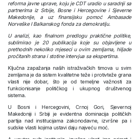
reforma javne uprave, koju je CDT uradio u saradnji sa
partnerima iz Srbije, Bosne i Hercegovine i Sjeverne
Makedonije, a uz finansijsku pomoć Ambasade
Norveške I Balkanskog fonda za demokratiju.
U analizi, kao finalnom predlogu praktične politike,
sublimirao je 20 publikacija koje su objavljene u
prethodnih nekoliko mjeseci u ovim zemljama, hiljade
pročitanih strana i stotine intervjua sa ekspertima
.
Ključna zapažanja naših istraživačkih timova u svim
zemljama je da sistem kvalitetne teže i protivteže grana
vlasti nije dobar, što je od temeljne važnosti za
funkcionisanje političkog i ukupnog društvenog
sistema.
U Bosni i Hercegovini, Crnoj Gori, Sjevernoj
Makedoniji i Srbiji je evidentna dominacija političkih
partija nad institucijama zakonodavne, izvršne pa i
sudske vlasti kojima ustavi daju najveću moć.