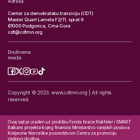
Adresa
Centar za demokratsku tranziciju (CDT)
Master Quart Lamela F2/11, sprat 9
81000 Podgorica, Crna Gora
cdt@cdtmn.org
Društvene
mreže
Copyright © 2023. www.cdtmn.org | All rights
reserved.
Ovaj sajt je urađen uz podršku Fonda braće Rokfeler i SMART
Balkans projekta kojeg finansira Ministarstvo vanjskih poslova
Kraljevine Norveške posredstvom Centra za promociju
civilnog društva.