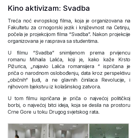
Kino aktivizam: Svadba
Treća noć evropskog filma, koja je organizovana na
Fakultetu za crnogorski jezik i književnost na Cetinju,
počela je projekcijom filma “Svadba”. Nakon projekcije
organizovana je rasprava sa studentima.
U filmu “Svadba” snimljenom prema prvijencu
romanu Mihaila Lalića, koji je, kako kaže Krsto
Pižurica, „najavio Lalića romansijera “ ispričana je
priča o narodnom oslobođenju, data kroz perspektivu
„običnih“ ljudi, a ne glavnih činilaca Revolucije, i
njihovom bjekstvu iz kolašinskog zatvora.
U tom filmu ispričana je priča o najvećoj političkoj
borbi, o najvećoj bitci ideja, koja se desila na prostoru
Crne Gore u toku Drugog svjetskog rata.