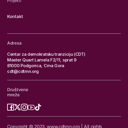
Projekti
Kontakt
Adresa
Centar za demokratsku tranziciju (CDT)
Master Quart Lamela F2/11, sprat 9
81000 Podgorica, Crna Gora
cdt@cdtmn.org
Društvene
mreže
Copyright © 2023. www.cdtmn.org | All rights