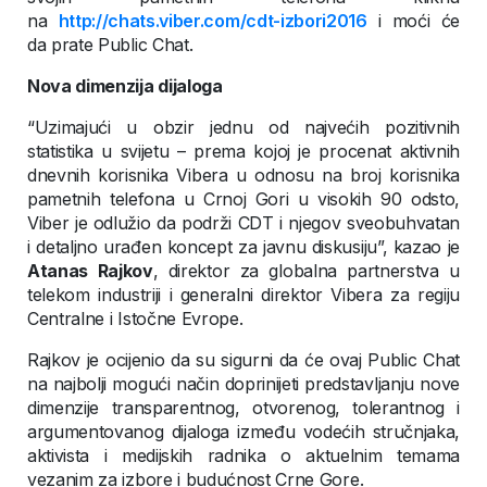
na
http://chats.viber.com/cdt-izbori2016
i moći će
da prate Public Chat.
Nova dimenzija dijaloga
“Uzimajući u obzir jednu od najvećih pozitivnih
statistika u svijetu – prema kojoj je procenat aktivnih
dnevnih korisnika Vibera u odnosu na broj korisnika
pametnih telefona u Crnoj Gori u visokih 90 odsto,
Viber je odlužio da podrži CDT i njegov sveobuhvatan
i detaljno urađen koncept za javnu diskusiju”, kazao je
Atanas Rajkov
, direktor za globalna partnerstva u
telekom industriji i generalni direktor Vibera za regiju
Centralne i Istočne Evrope.
Rajkov je ocijenio da su sigurni da će ovaj Public Chat
na najbolji mogući način doprinijeti predstavljanju nove
dimenzije transparentnog, otvorenog, tolerantnog i
argumentovanog dijaloga između vodećih stručnjaka,
aktivista i medijskih radnika o aktuelnim temama
vezanim za izbore i budućnost Crne Gore.