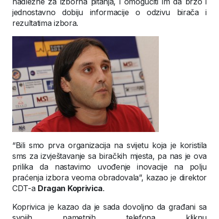
nadležne za izborna pitanja, i omogućiti im da brzo i
jednostavno dobiju informacije o odzivu birača i
rezultatima izbora.
“Bili smo prva organizacija na svijetu koja je koristila
sms za izvještavanje sa biračkih mjesta, pa nas je ova
prilika da nastavimo uvođenje inovacije na polju
praćenja izbora veoma obradovala”, kazao je direktor
CDT-a
Dragan Koprivica
.
Koprivica je kazao da je sada dovoljno da građani sa
svojih pametnih telefona kliknu