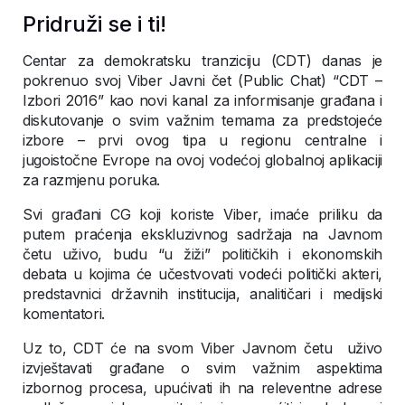
Pridruži se i ti!
Centar za demokratsku tranziciju (CDT) danas je
pokrenuo svoj Viber Javni čet (Public Chat) “CDT –
Izbori 2016” kao novi kanal za informisanje građana i
diskutovanje o svim važnim temama za predstojeće
izbore – prvi ovog tipa u regionu centralne i
jugoistočne Evrope na ovoj vodećoj globalnoj aplikaciji
za razmjenu poruka.
Svi građani CG koji koriste Viber, imaće priliku da
putem praćenja ekskluzivnog sadržaja na Javnom
četu uživo, budu “u žiži” političkih i ekonomskih
debata u kojima će učestvovati vodeći politički akteri,
predstavnici državnih institucija, analitičari i medijski
komentatori.
Uz to, CDT će na svom Viber Javnom četu uživo
izvještavati građane o svim važnim aspektima
izbornog procesa, upućivati ih na releventne adrese